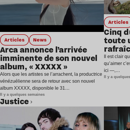
Articles
Cinq d
toute 
Articles
news
rafraîc
Arca annonce l’arrivée
estiva
imminente de son nouvel
Il est clair
album, « XXXXX »
qu’aimer c’e
ici —,…
Alors que les artistes se l’arrachent, la productrice
Il y a quelqu
vénézuélienne sera de retour avec son nouvel
album XXXXX, disponible le 31…
Il y a quelques semaines
Justice
Lire l’article