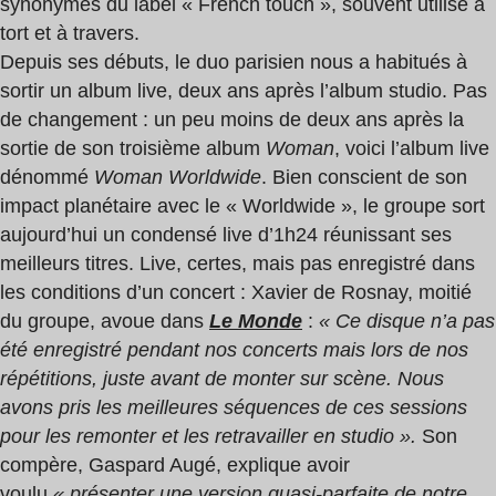
synonymes du label « French touch », souvent utilisé à
tort et à travers.
Depuis ses débuts, le duo parisien nous a habitués à
sortir un album live, deux ans après l’album studio. Pas
de changement : un peu moins de deux ans après la
sortie de son troisième album
Woman
, voici l’album live
dénommé
Woman Worldwide
. Bien conscient de son
impact planétaire avec le « Worldwide », le groupe sort
aujourd’hui un condensé live d’1h24 réunissant ses
meilleurs titres. Live, certes, mais pas enregistré dans
les conditions d’un concert : Xavier de Rosnay, moitié
du groupe, avoue dans
Le Monde
:
« Ce disque n’a pas
été enregistré pendant nos concerts mais lors de nos
répétitions, juste avant de monter sur scène. Nous
avons pris les meilleures séquences de ces sessions
pour les remonter et les retravailler en studio ».
Son
compère, Gaspard Augé, explique avoir
voulu
« présenter une version quasi-parfaite de notre