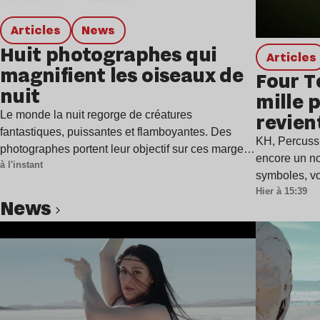
Articles
news
Huit photographes qui
Articles
magnifient les oiseaux de
Four T
nuit
mille 
Le monde la nuit regorge de créatures
revien
fantastiques, puissantes et flamboyantes. Des
single
KH, Percuss
photographes portent leur objectif sur ces marges
encore un n
à l'instant
et…
symboles, vo
Hier à 15:39
news
Lire l’article