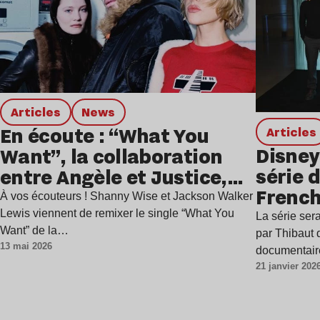
Articles
news
En écoute : “What You
Articles
Disney
Want”, la collaboration
série 
entre Angèle et Justice,
Frenc
remixée par notre duo du
À vos écouteurs ! Shanny Wise et Jackson Walker
moment, Fcukers !
Lewis viennent de remixer le single “What You
La série ser
Want” de la…
par Thibaut d
13 mai 2026
documentair
21 janvier 202