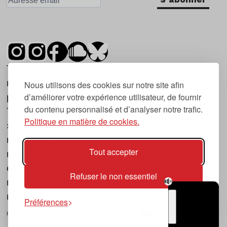
Tsugi est un mensuel indépendant sur la
musique et les nouvelles tendances, dont la
Nous utilisons des cookies sur notre site afin
d’améliorer votre expérience utilisateur, de fournir
première parution date de 2007.
du contenu personnalisé et d’analyser notre trafic.
Tsugi en japonais signifie « prochain », « suivant
Politique en matière de cookies.
», ce qui correspond à la thématique du
magazine, à l’affût des nouvelles tendances
Tout accepter
musicales, qu’elles viennent de la musique
électronique, du rock ou du hip hop, et des
Refuser le non essentiel
nouveaux phénomènes de société liés à la
musique.
Préférences
POLITIQUE DE COOKIES (UE)
CONTACT
CHOIX RGPD
TSUGI
RADIO