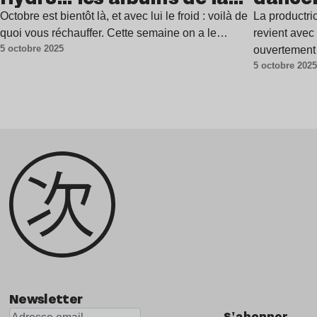
semaine
Octobre est bientôt là, et avec lui le froid : voilà de
La productri
quoi vous réchauffer. Cette semaine on a le…
revient ave
5 octobre 2025
ouvertement 
5 octobre 202
avec une ar
Newsletter
S'abonner