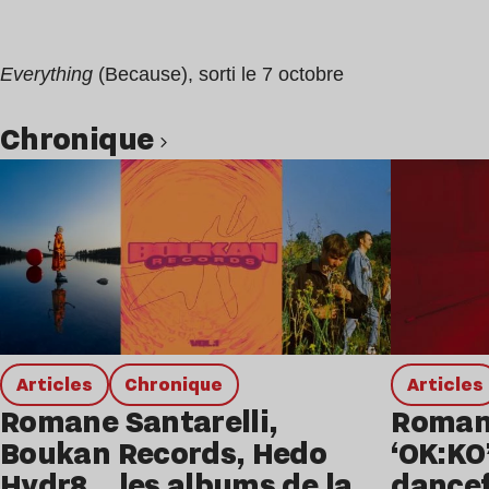
Everything
(Because), sorti le 7 octobre
chronique
Lire l’article
Articles
chronique
Articles
Romane Santarelli,
Romane
Boukan Records, Hedo
‘OK:KO
Hydr8… les albums de la
dancef