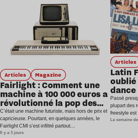
Articles
Latin 
Articles
magazine
oublié 
Fairlight : Comment une
dance
machine à 100 000 euros a
Passé presq
révolutionné la pop des
plupart des r
années 1980 ?
C’était une machine futuriste, mais hors de prix et
freestyle es
capricieuse. Pourtant, en quelques années, le
La semaine de
Fairlight CMI s’est infiltré partout…
Il y a 3 jours