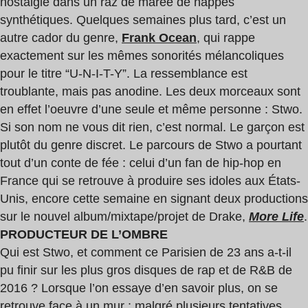
nostalgie dans un raz de marée de nappes
synthétiques. Quelques semaines plus tard, c’est un
autre cador du genre,
Frank Ocean
, qui rappe
exactement sur les mêmes sonorités mélancoliques
pour le titre “U-N-I-T-Y”. La ressemblance est
troublante, mais pas anodine. Les deux morceaux sont
en effet l’oeuvre d’une seule et même personne : Stwo.
Si son nom ne vous dit rien, c’est normal. Le garçon est
plutôt du genre discret. Le parcours de Stwo a pourtant
tout d’un conte de fée : celui d’un fan de hip-hop en
France qui se retrouve à produire ses idoles aux États-
Unis, encore cette semaine en signant deux productions
sur le nouvel album/mixtape/projet de Drake,
More Life
.
PRODUCTEUR DE L’OMBRE
Qui est Stwo, et comment ce Parisien de 23 ans a-t-il
pu finir sur les plus gros disques de rap et de R&B de
2016 ? Lorsque l’on essaye d’en savoir plus, on se
retrouve face à un mur : malgré plusieurs tentatives,