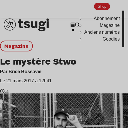
Shop
Abonnement
Magazine
Anciens numéros
Goodies
magazine
Le mystère Stwo
Par Brice Bossavie
Le 21 mars 2017 à 12h41
Temps
Stwo
de
lecture
:
5