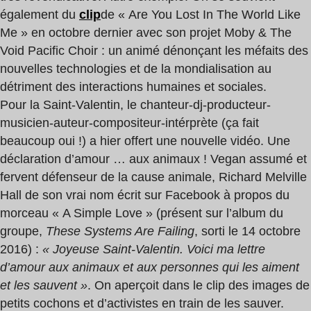
également du
clip
de « Are You Lost In The World Like
Me » en octobre dernier avec son projet Moby & The
Void Pacific Choir : un animé dénonçant les méfaits des
nouvelles technologies et de la mondialisation au
détriment des interactions humaines et sociales.
Pour la Saint-Valentin, le chanteur-dj-producteur-
musicien-auteur-compositeur-intérprète (ça fait
beaucoup oui !) a hier offert une nouvelle vidéo. Une
déclaration d’amour … aux animaux ! Vegan assumé et
fervent défenseur de la cause animale, Richard Melville
Hall de son vrai nom écrit sur Facebook à propos du
morceau « A Simple Love » (présent sur l’album du
groupe,
These Systems Are Failing
, sorti le 14 octobre
2016) :
« Joyeuse Saint-Valentin. Voici ma lettre
d’amour aux animaux et aux personnes qui les aiment
et les sauvent »
. On aperçoit dans le clip des images de
petits cochons et d’activistes en train de les sauver.