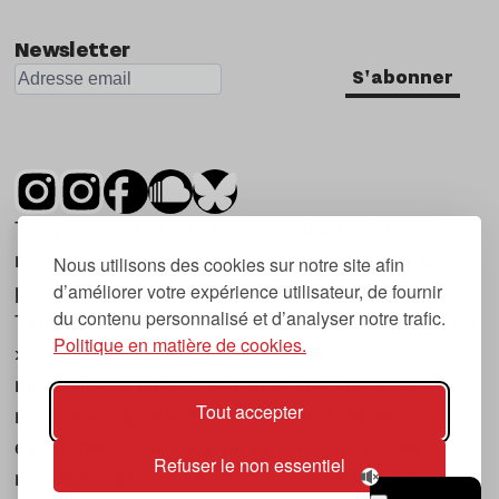
Newsletter
S'abonner
Tsugi est un mensuel indépendant sur la
musique et les nouvelles tendances, dont la
Nous utilisons des cookies sur notre site afin
d’améliorer votre expérience utilisateur, de fournir
première parution date de 2007.
du contenu personnalisé et d’analyser notre trafic.
Tsugi en japonais signifie « prochain », « suivant
Politique en matière de cookies.
», ce qui correspond à la thématique du
magazine, à l’affût des nouvelles tendances
Tout accepter
musicales, qu’elles viennent de la musique
électronique, du rock ou du hip hop, et des
Refuser le non essentiel
nouveaux phénomènes de société liés à la