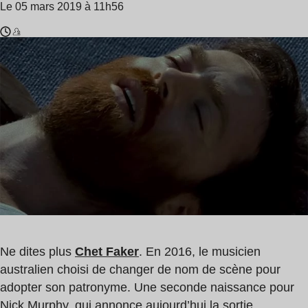
Le 05 mars 2019 à 11h56
Temps
Nick
de
Murphy
lecture
,
:
Chet
1
Faker
min
Ne dites plus
Chet Faker
. En 2016, le musicien
australien choisi de changer de nom de scène pour
adopter son patronyme. Une seconde naissance pour
Nick Murphy, qui annonce aujourd’hui la sortie