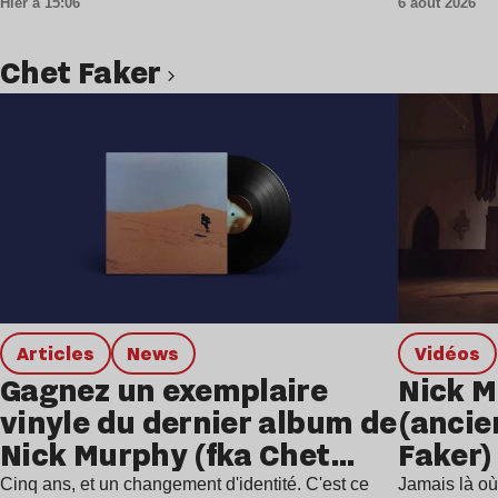
Hier à 15:06
6 août 2026
Chet Faker
Lire l’article
Articles
news
Vidéos
Gagnez un exemplaire
Nick 
vinyle du dernier album de
(anci
Nick Murphy (fka Chet
Faker)
Faker)
morcea
Cinq ans, et un changement d'identité. C'est ce
Jamais là où 