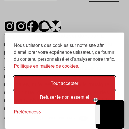
Tsugi est un mensuel indépendant sur la
musique et les nouvelles tendances, dont la
Nous utilisons des cookies sur notre site afin
d’améliorer votre expérience utilisateur, de fournir
première parution date de 2007.
du contenu personnalisé et d’analyser notre trafic.
Tsugi en japonais signifie « prochain », « suivant
Politique en matière de cookies.
», ce qui correspond à la thématique du
magazine, à l’affût des nouvelles tendances
Tout accepter
musicales, qu’elles viennent de la musique
électronique, du rock ou du hip hop, et des
Refuser le non essentiel
nouveaux phénomènes de société liés à la
musique.
Préférences
POLITIQUE DE COOKIES (UE)
CONTACT
CHOIX RGPD
TSUGI
RADIO