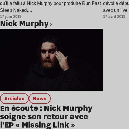
Midnig
qu'il a fallu à Nick Murphy pour produire Run Fast
dévoilé débu
Sleep Naked,…
avec un liv
17 juin 2019
17 avril 2019
Nick Murphy
Articles
news
En écoute : Nick Murphy
soigne son retour avec
l’EP « Missing Link »