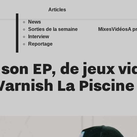
Articles
News
Sorties de la semaine
Mixes
Vidéos
A p
Interview
Reportage
e son EP, de jeux vi
Varnish La Piscine