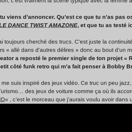
non, c’est vraiment la scène typique avec la femme 
 tu viens d’annoncer. Qu’est ce que tu n’as pas os
E DANCE TWIST AMAZONE
, et que tu as testé i
’ai toujours cherché des trucs. C’est juste la continuit
ours « allé dans d’autres délires » donc au bout d’un 
ator a reposté le premier single de ton projet «
petit côté funk retro qui m’a fait penser à Bobby
e suis inspiré des jeux vidéo. Ce truc un peu jazz, 
rismo… des jeux de voiture comme ça où ils accor
ND
« , c’est le morceau que j’aurais voulu avoir dans 