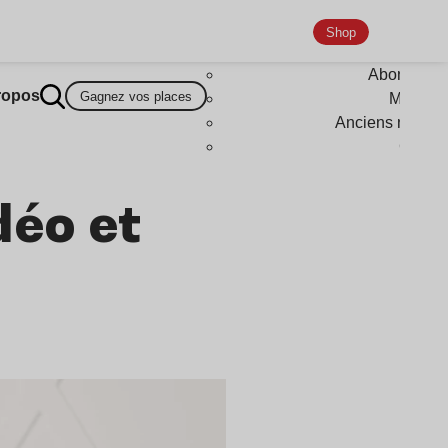
Shop
Abonneme
ropos
Gagnez vos places
Magazi
Anciens numér
Goodi
déo et