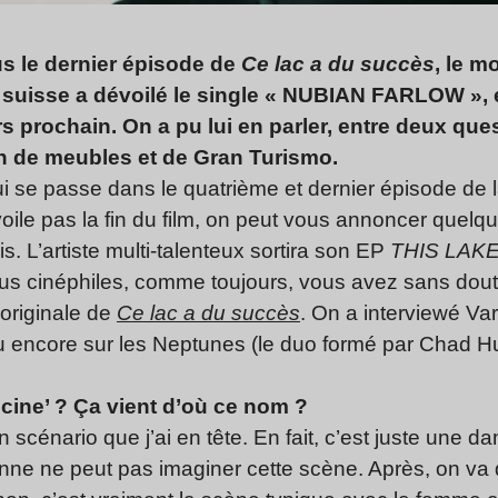
us le dernier épisode de
Ce lac a du succès
, le 
 suisse a dévoilé le single « NUBIAN FARLOW », 
s prochain. On a pu lui en parler, entre deux que
on de meubles et de Gran Turismo.
 qui se passe dans le quatrième et dernier épisode de 
oile pas la fin du film, on peut vous annoncer quelqu
. L’artiste multi-talenteux sortira son EP
THIS LAK
lus cinéphiles, comme toujours, vous avez sans dout
originale de
Ce lac a du succès
. On a interviewé Va
 encore sur les Neptunes (le duo formé par Chad Hug
cine’ ? Ça vient d’où ce nom ?
n scénario que j’ai en tête. En fait, c’est juste une 
nne ne peut pas imaginer cette scène. Après, on va 