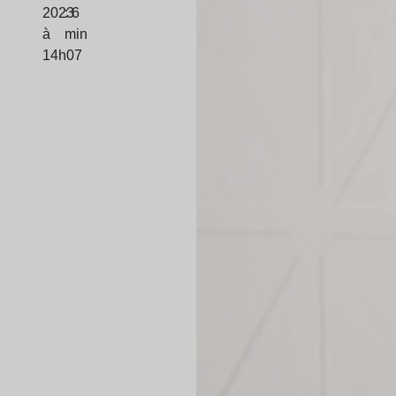
2023
: 6
à
min
14h07