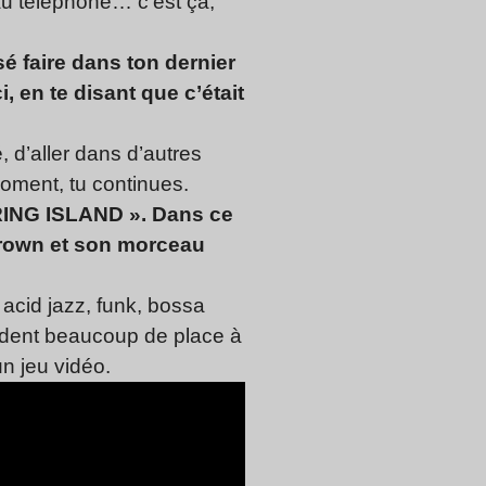
au téléphone… c’est ça,
é faire dans ton dernier
ci, en te disant que c’était
é, d’aller dans d’autres
moment, tu continues.
 RING ISLAND ». Dans ce
 Brown et son morceau
acid jazz, funk, bossa
dent beaucoup de place à
un jeu vidéo.