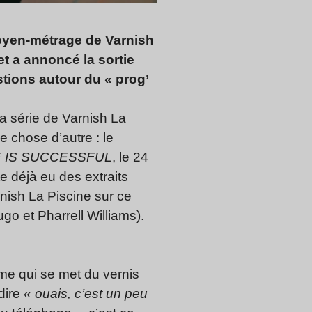
moyen-métrage de Varnish
et a
annoncé la sortie
stions autour du
« prog’
la série de Varnish La
e chose d’autre : le
E IS SUCCESSFUL
, le 24
e déjà eu des extraits
rnish La Piscine sur ce
o et Pharrell Williams).
dame qui se met du vernis
dire
« ouais, c’est un peu