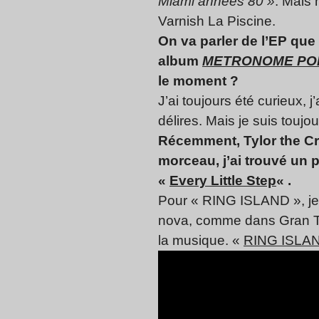
Miami années 80 »
. Mais 
Varnish La Piscine.
On va parler de l’EP que
album
METRONOME POL
le moment ?
J’ai toujours été curieux, j
délires. Mais je suis touj
Récemment, Tylor the Cre
morceau, j’ai trouvé un 
«
Every Little Step
« .
Pour « RING ISLAND », je m
nova, comme dans Gran Tu
la musique. «
RING ISLA