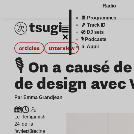
Radio
📆 Programmes
🎵 Track ID
💿 DJ sets
🎙️ Podcasts
📱 Appli
Articles
interview
🎙️ On a causé d
de design avec 
Par Emma Grandjean
Le
Temps
Varnish
24
de
la
février
lecture
Piscine