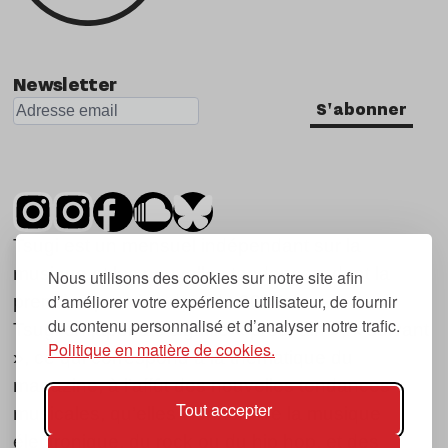
Newsletter
S'abonner
Tsugi est un mensuel indépendant sur la
musique et les nouvelles tendances, dont la
Nous utilisons des cookies sur notre site afin
d’améliorer votre expérience utilisateur, de fournir
première parution date de 2007.
du contenu personnalisé et d’analyser notre trafic.
Tsugi en japonais signifie « prochain », « suivant
Politique en matière de cookies.
», ce qui correspond à la thématique du
magazine, à l’affût des nouvelles tendances
Tout accepter
musicales, qu’elles viennent de la musique
électronique, du rock ou du hip hop, et des