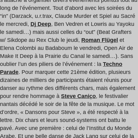
s’attache à organiser divers événements pointus tout au
long de l’événement. Tout d’abord avec les soirées du
“in” (Darzack, u.r.trax, Claude Murder et Spiel au Sacré
le mercredi,
Dj Deep
, Ben Vedren et Lowris au Yayoku
le samedi…) mais aussi celles du “out” (Beat Grafters
w/ Sikdope au Rex Club le jeudi,
Roman Flügel
et
Elena Colombi au Badaboum le vendredi, Open Air de
Make It Deep à la Prairie du Canal le samedi…). Sans
oublier l’un des piliers de l’événement : la
Techno
Parade
. Pour marquer cette 21ème édition, plusieurs
dizaines de milliers de participants étaient réunis pour
danser au rythme des différents chars, mais également
pour rendre hommage à
Steve Caniço
, le festivalier
nantais décédé le soir de la fête de la musique. Le mot
d’ordre, « Dansons pour Steve », a été respecté à la
lettre. Dix chars et leurs sound-systems ont battu le
pavé. Avec une première : celui de l’Institut du Monde
Arabe. Et une belle danse de Jack Lang sur celui de la