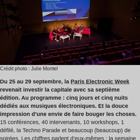
lecture
:
4
min
Crédit photo : Julie Montel
Du 25 au 29 septembre, la
Paris Electronic Week
revenait investir la capitale avec sa septième
édition. Au programme : cinq jours et cinq nuits
dédiés aux musiques électroniques. Et la douce
impression d’une envie de faire bouger les choses.
15 conférences, 40 intervenants, 10 workshops, 1
défilé, la Techno Parade et beaucoup (beaucoup) de
soirées. Les chiffres parlent d’eux-mêmes : la semaine