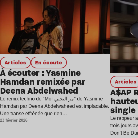
Lire l’article
Articles
en écoute
À écouter : Yasmine
Hamdan remixée par
Articles
Deena Abdelwahed
A$AP R
hauteu
Le remix techno de "Mor مر التجني" de Yasmine
Hamdan par Deena Abdelwaheed est implacable.
single
Une transe effrénée que rien…
Le rappeur a
23 février 2026
trois jours 
Don’t Be D