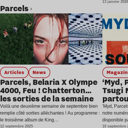
13 janvier 202
Parcels
Lire l’article
Articles
news
magazi
Parcels, Belaria X Olympe
‘Myd, P
4000, Feu ! Chatterton…
Tsugi 
les sorties de la semaine
partou
Voilà une deuxième semaine de septembre bien
'Myd, Parcel
remplie côté sorties alléchantes ! Au programme :
notre numéro 
le troisième album de King…
disponible p
12 septembre 2025
10 septembre 