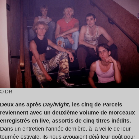
de
lecture
:
3
min
© DR
Deux ans après
Day/Night
, les cinq de Parcels
reviennent avec un deuxième volume de morceaux
enregistrés en live, assortis de cinq titres inédits.
Dans un entretien l’année dernière
, à la veille de leur
tournée estivale, ils nous avouaient déjà leur goût pour