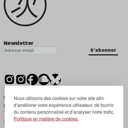
Newsletter
S'abonner
Tsugi est un mensuel indépendant sur la
musique et les nouvelles tendances, dont la
Nous utilisons des cookies sur notre site afin
d’améliorer votre expérience utilisateur, de fournir
première parution date de 2007.
du contenu personnalisé et d’analyser notre trafic.
Tsugi en japonais signifie « prochain », « suivant
Politique en matière de cookies.
», ce qui correspond à la thématique du