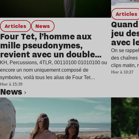
Articles
Quand 
Articles
news
jeu de
Four Tet, l’homme aux
avec l
mille pseudonymes,
On se rappel
revient avec un double
des chaînes 
single
KH, Percussions, 4TLR, 00110100 01010100 ou
clips matin,
encore un nom uniquement composé de
Hier à 10:27
symboles, voilà tous les alias de Four Tet…
Hier à 15:39
news
Lire l’article