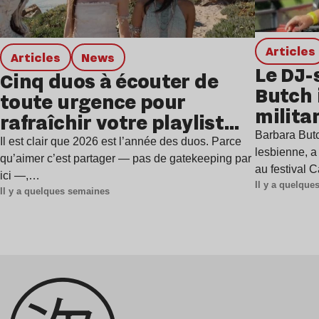
Articles
Articles
news
Le DJ-
Cinq duos à écouter de
Butch 
toute urgence pour
milita
rafraîchir votre playlist
à Gren
Barbara Butc
estivale
Il est clair que 2026 est l’année des duos. Parce
lesbienne, a
qu’aimer c’est partager — pas de gatekeeping par
au festival 
ici —,…
Il y a quelqu
Il y a quelques semaines