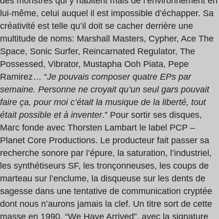
des monstres qui y habitent mais de l’environnement en
lui-même, celui auquel il est impossible d’échapper. Sa
créativité est telle qu’il doit se cacher derrière une
multitude de noms: Marshall Masters, Cypher, Ace The
Space, Sonic Surfer, Reincarnated Regulator, The
Possessed, Vibrator, Mustapha Ooh Piata, Pepe
Ramirez… “
Je pouvais composer quatre EPs par
semaine. Personne ne croyait qu’un seul gars pouvait
faire ça, pour moi c’était la musique de la liberté, tout
était possible et à inventer
.” Pour sortir ses disques,
Marc fonde avec Thorsten Lambart le label PCP –
Planet Core Productions. Le producteur fait passer sa
recherche sonore par l’épure, la saturation, l’industriel,
les synthétiseurs SF, les tronçonneuses, les coups de
marteau sur l’enclume, la disqueuse sur les dents de
sagesse dans une tentative de communication cryptée
dont nous n’aurons jamais la clef. Un titre sort de cette
masse en 1990, “We Have Arrived”, avec la signature