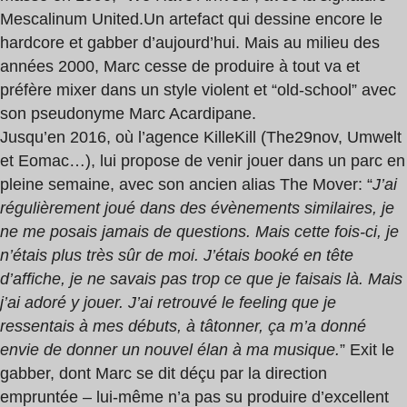
Mescalinum United.Un artefact qui dessine encore le
hardcore et gabber d’aujourd’hui. Mais au milieu des
années 2000, Marc cesse de produire à tout va et
préfère mixer dans un style violent et “old-school” avec
son pseudonyme Marc Acardipane.
Jusqu’en 2016, où l’agence KilleKill (The29nov, Umwelt
et Eomac…), lui propose de venir jouer dans un parc en
pleine semaine, avec son ancien alias The Mover: “
J’ai
régulièrement joué dans des évènements similaires, je
ne me posais jamais de questions. Mais cette fois-ci, je
n’étais plus très sûr de moi. J’étais booké en tête
d’affiche, je ne savais pas trop ce que je faisais là. Mais
j’ai adoré y jouer. J’ai retrouvé le feeling que je
ressentais à mes débuts, à tâtonner, ça m’a donné
envie de donner un nouvel élan à ma musique.
” Exit le
gabber, dont Marc se dit déçu par la direction
empruntée – lui-même n’a pas su produire d’excellent