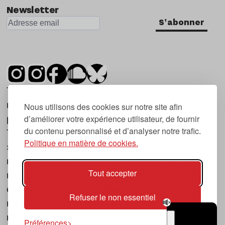
Newsletter
S'abonner
Tsugi est un mensuel indépendant sur la
musique et les nouvelles tendances, dont la
Nous utilisons des cookies sur notre site afin
d’améliorer votre expérience utilisateur, de fournir
première parution date de 2007.
du contenu personnalisé et d’analyser notre trafic.
Tsugi en japonais signifie « prochain », « suivant
Politique en matière de cookies.
», ce qui correspond à la thématique du
magazine, à l’affût des nouvelles tendances
Tout accepter
musicales, qu’elles viennent de la musique
électronique, du rock ou du hip hop, et des
Refuser le non essentiel
nouveaux phénomènes de société liés à la
musique.
Préférences