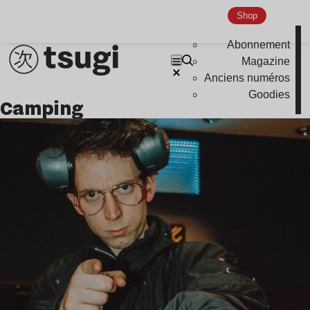
Nu Jazz
Shop
Indie
Abonnement
Magazine
Anciens numéros
Goodies
camping