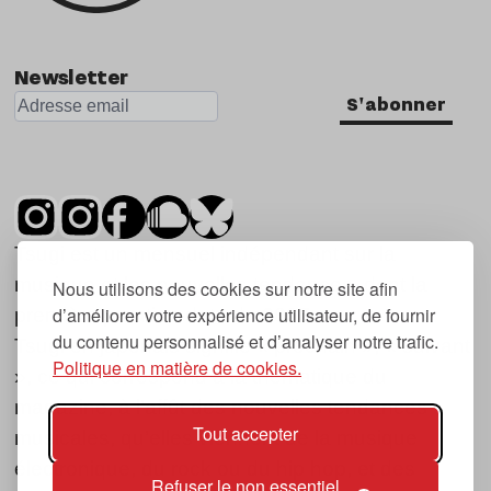
Newsletter
S'abonner
Tsugi est un mensuel indépendant sur la
musique et les nouvelles tendances, dont la
Nous utilisons des cookies sur notre site afin
d’améliorer votre expérience utilisateur, de fournir
première parution date de 2007.
du contenu personnalisé et d’analyser notre trafic.
Tsugi en japonais signifie « prochain », « suivant
Politique en matière de cookies.
», ce qui correspond à la thématique du
magazine, à l’affût des nouvelles tendances
Tout accepter
musicales, qu’elles viennent de la musique
électronique, du rock ou du hip hop, et des
Refuser le non essentiel