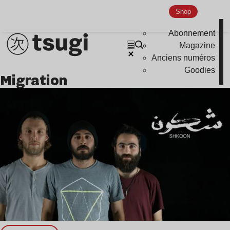
Indie
Shop
Abonnement
Magazine
Anciens numéros
Goodies
migration