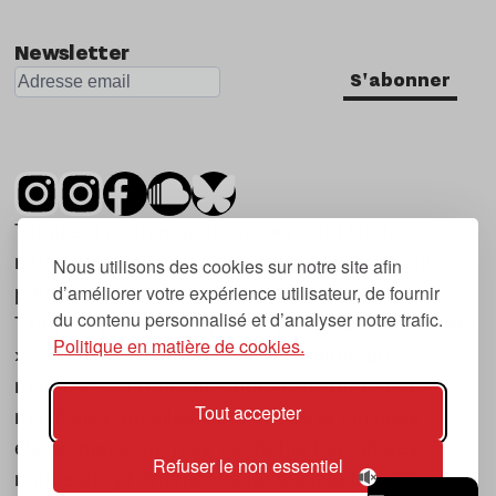
Newsletter
S'abonner
Tsugi est un mensuel indépendant sur la
musique et les nouvelles tendances, dont la
Nous utilisons des cookies sur notre site afin
d’améliorer votre expérience utilisateur, de fournir
première parution date de 2007.
du contenu personnalisé et d’analyser notre trafic.
Tsugi en japonais signifie « prochain », « suivant
Politique en matière de cookies.
», ce qui correspond à la thématique du
magazine, à l’affût des nouvelles tendances
Tout accepter
musicales, qu’elles viennent de la musique
électronique, du rock ou du hip hop, et des
Refuser le non essentiel
nouveaux phénomènes de société liés à la