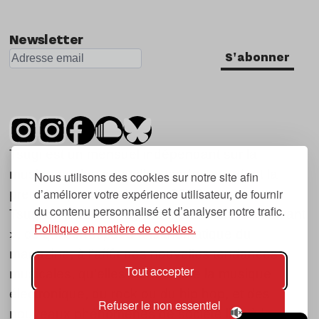
Newsletter
S'abonner
Tsugi est un mensuel indépendant sur la
musique et les nouvelles tendances, dont la
Nous utilisons des cookies sur notre site afin
d’améliorer votre expérience utilisateur, de fournir
première parution date de 2007.
du contenu personnalisé et d’analyser notre trafic.
Tsugi en japonais signifie « prochain », « suivant
Politique en matière de cookies.
», ce qui correspond à la thématique du
magazine, à l’affût des nouvelles tendances
Tout accepter
musicales, qu’elles viennent de la musique
électronique, du rock ou du hip hop, et des
Refuser le non essentiel
nouveaux phénomènes de société liés à la