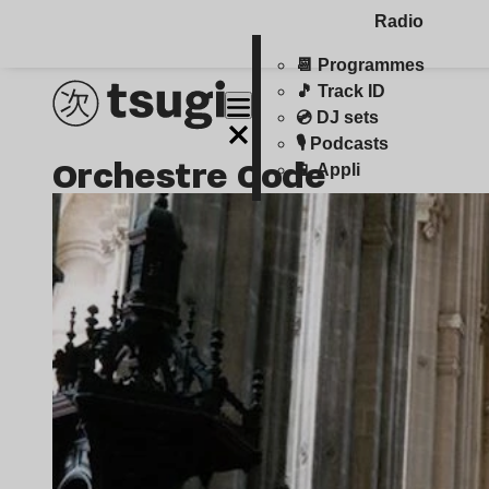
Radio
📆 Programmes
🎵 Track ID
💿 DJ sets
🎙️ Podcasts
orchestre Code
📱 Appli