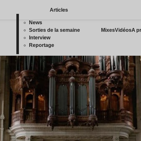
Articles
News
Sorties de la semaine
Mixes
Vidéos
A p
Interview
Reportage