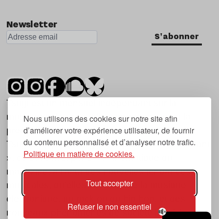
Newsletter
S'abonner
Tsugi est un mensuel indépendant sur la
musique et les nouvelles tendances, dont la
Nous utilisons des cookies sur notre site afin
d’améliorer votre expérience utilisateur, de fournir
première parution date de 2007.
du contenu personnalisé et d’analyser notre trafic.
Tsugi en japonais signifie « prochain », « suivant
Politique en matière de cookies.
», ce qui correspond à la thématique du
magazine, à l’affût des nouvelles tendances
Tout accepter
musicales, qu’elles viennent de la musique
électronique, du rock ou du hip hop, et des
Refuser le non essentiel
nouveaux phénomènes de société liés à la