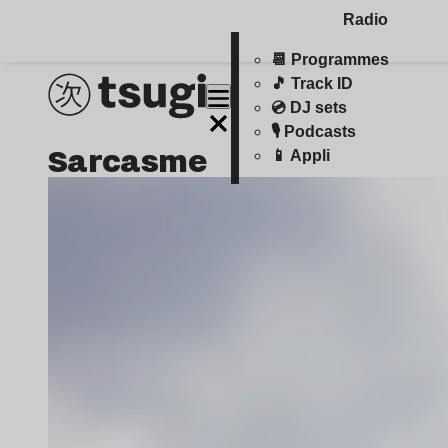
Radio
📆 Programmes
🎵 Track ID
💿 DJ sets
🎙️ Podcasts
sarcasme
📱 Appli