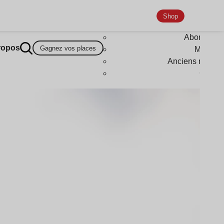
Shop
Abonneme
ropos
Gagnez vos places
Magazi
Anciens numér
Goodi