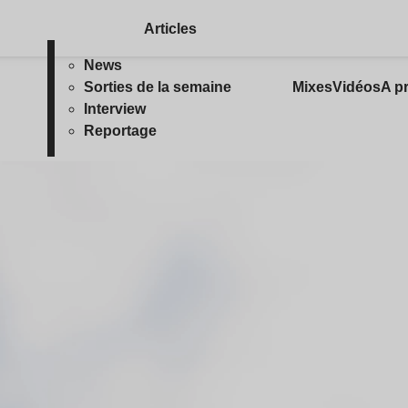
Articles
News
Sorties de la semaine
Mixes
Vidéos
A p
Interview
Reportage