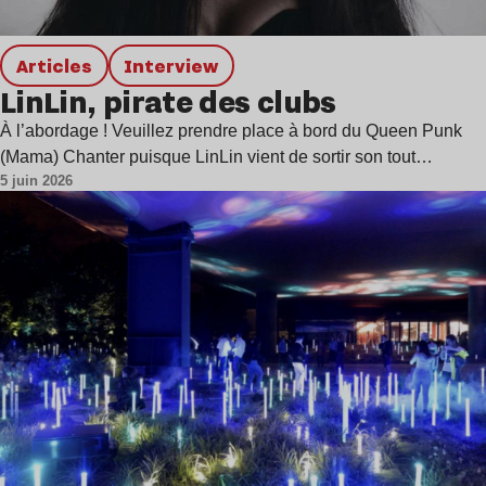
Articles
interview
LinLin, pirate des clubs
À l’abordage ! Veuillez prendre place à bord du Queen Punk
(Mama) Chanter puisque LinLin vient de sortir son tout…
5 juin 2026