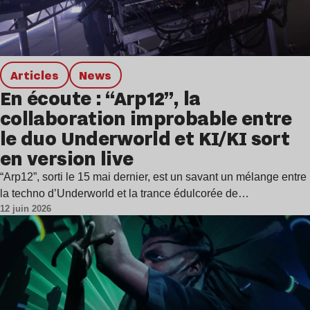
Articles
news
En écoute : “Arp12”, la
collaboration improbable entre
le duo Underworld et KI/KI sort
en version live
“Arp12”, sorti le 15 mai dernier, est un savant un mélange entre
la techno d’Underworld et la trance édulcorée de…
12 juin 2026