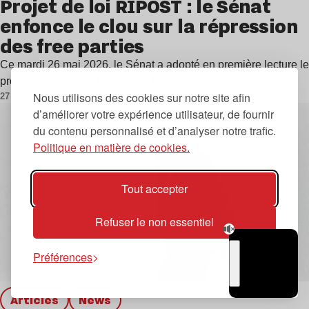
Projet de loi RIPOST : le Sénat
enfonce le clou sur la répression
des free parties
Ce mardi 26 mai 2026, le Sénat a adopté en première lecture le
projet de loi RIPOST lancé par le…
Nous utilisons des cookies sur notre site afin
27 mai 2026
d’améliorer votre expérience utilisateur, de fournir
du contenu personnalisé et d’analyser notre trafic.
Politique en matière de cookies.
Tout accepter
Refuser le non essentiel
Préférences
TSUGI
RADIO
Articles
news