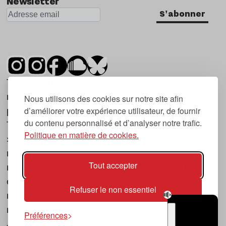
Newsletter
S'abonner
Tsugi est un mensuel indépendant sur la
musique et les nouvelles tendances, dont la
Nous utilisons des cookies sur notre site afin
d’améliorer votre expérience utilisateur, de fournir
première parution date de 2007.
du contenu personnalisé et d’analyser notre trafic.
Tsugi en japonais signifie « prochain », « suivant
Politique en matière de cookies.
», ce qui correspond à la thématique du
magazine, à l’affût des nouvelles tendances
Tout accepter
musicales, qu’elles viennent de la musique
électronique, du rock ou du hip hop, et des
Refuser le non essentiel
nouveaux phénomènes de société liés à la
musique.
Préférences