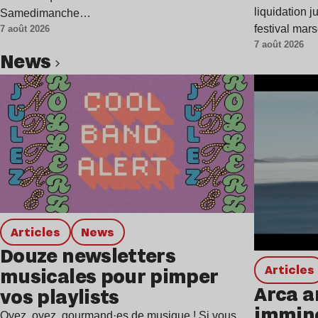
liquidation j
Samedimanche…
festival mar
7 août 2026
7 août 2026
news
Lire l’article
Articles
news
Douze newsletters
Articles
musicales pour pimper
Arca a
vos playlists
immine
Oyez, oyez, gourmand·es de musique ! Si vous