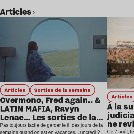
Articles
Lire l’article
Articles
Sorties de la semaine
Articles
Overmono, Fred again.. &
À la su
LATIN MAFIA, Ravyn
judicia
Lenae… Les sorties de la
ne rev
semaine
Pas toujours facile de garder le fil des jours de la
Ce 7 août, l
semaine quand on est en vacances. Luncredi ?