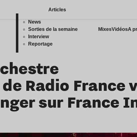
Articles
News
Sorties de la semaine
Mixes
Vidéos
A p
Interview
Reportage
Orchestre
 de Radio France 
nger sur France I