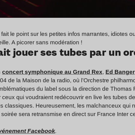
ait le point sur les petites infos marrantes, idiotes o
ille. A picorer sans modération !
it jouer ses tubes par un o
n
concert symphonique au Grand Rex
,
Ed Banger
io 104 de la Maison de la radio, où l’Orchestre philha
mblématiques du label sous la direction de Thomas
 ceux qui voudraient redécouvrir en live les tubes d
s classiques. Heureusement, les malchanceux qui n’
 soirée sera retransmise en direct sur France Inter ce 
événement Facebook
.