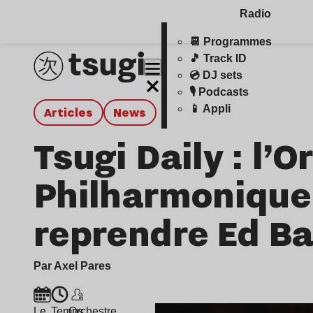
Radio
📆 Programmes
🎵 Track ID
💿 DJ sets
🎙️ Podcasts
📱 Appli
Articles
news
Tsugi Daily : l’
Philharmonique
reprendre Ed Ba
Par Axel Pares
Le
Temps
Orchestre