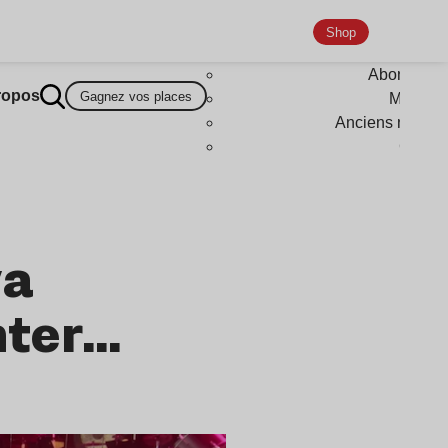
Shop
Abonneme
ropos
Gagnez vos places
Magazi
Anciens numér
Goodi
va
nter…