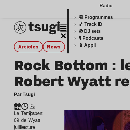
Radio
📆 Programmes
🎵 Track ID
💿 DJ sets
🎙️ Podcasts
📱 Appli
Articles
news
Rock Bottom : l
Robert Wyatt re
Par Tsugi
Le
Temps
Robert
09
de
Wyatt
juillet
lecture