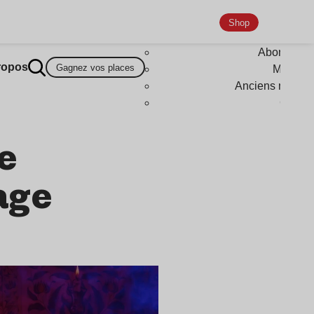
Shop
Abonneme
ropos
Gagnez vos places
Magazi
Anciens numér
Goodi
e
age