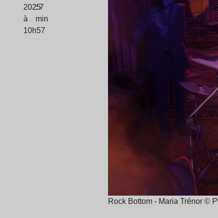
2025
: 7
à
min
10h57
Rock Bottom - Maria Trénor © 