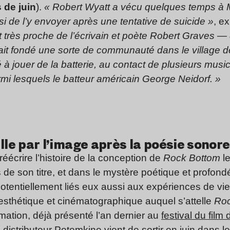
 de juin
).
« Robert Wyatt a vécu quelques temps à M
 de l’y envoyer après une tentative de suicide »
, e
t très proche de l’écrivain et poète Robert Graves 
vait fondé une sorte de communauté dans le village d
 jouer de la batterie, au contact de plusieurs music
rmi lesquels le batteur américain George Neidorf. »
lle par l’image après la poésie sonor
éécrire l’histoire de la conception de
Rock Bottom
l
s de son titre, et dans le mystère poétique et profo
otentiellement liés eux aussi aux expériences de vi
esthétique et cinématographique auquel s’attelle
Roc
mation, déjà présenté l’an dernier au
festival du film
 distributeur
Potemkine
vient de sortir en juin dans l