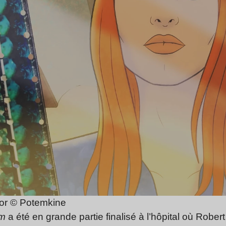
or © Potemkine
om
a été en grande partie finalisé à l’hôpital où Robert