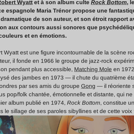
obert Wyatt
et à son album culte
Rock Bottom
, 
ice espagnole Maria Trénor propose une fantastiq
e dramatique de son auteur, et son étroit rapport av
tion aux contours aussi sonores que psychédéliqu
couleurs et en émotions.
t Wyatt est une figure incontournable de la scène r
anteur, il fonde en 1966 le groupe de jazz-rock expéri
 son pendant plus accessible,
Matching Mole
en 1972.
ralysé des jambes en 1973 — il chute du quatrième é
Londres par ses amis du groupe
Gong
— il réoriente 
s pop/folk chantée, émotionnelle et distante, qui ne 
mier album publié en 1974,
Rock Bottom
, constitue u
ns le sillage de ses paroles sibyllines et de cette voix 