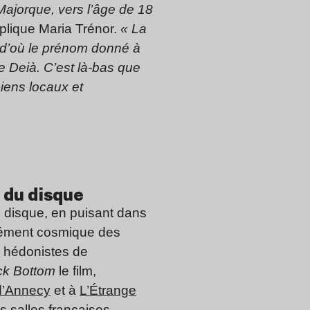
ajorque, vers l’âge de 18
xplique Maria Trénor.
« La
— d’où le prénom donné à
e Deià. C’est là-bas que
iens locaux et
e du disque
e disque, en puisant dans
ndément cosmique des
e hédonistes de
k Bottom
le film,
 d’Annecy
et à
L’Étrange
es salles françaises.