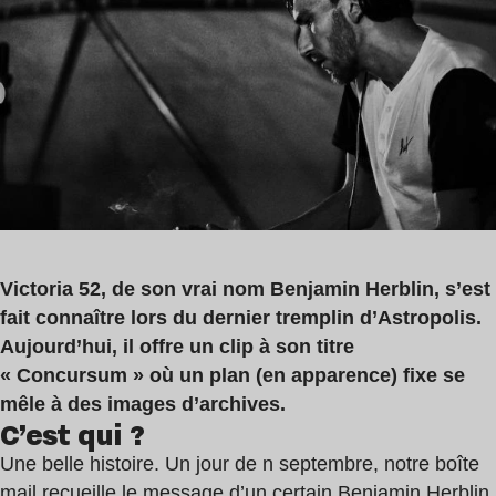
lecture
,
:
NTM
2
,
min
The
Advent
Victoria 52, de son vrai nom Benjamin Herblin, s’est
fait connaître lors du dernier tremplin d’Astropolis.
Aujourd’hui, il offre un clip à son titre
« Concursum » où un plan (en apparence) fixe se
mêle à des images d’archives.
C’est qui ?
Une belle histoire. Un jour de n septembre, notre boîte
mail recueille le message d’un certain Benjamin Herblin,