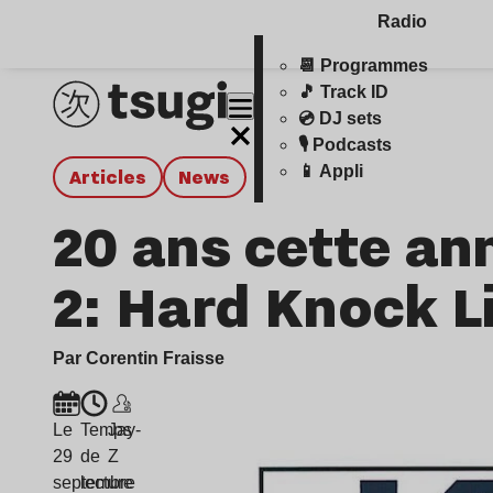
Radio
📆 Programmes
🎵 Track ID
💿 DJ sets
🎙️ Podcasts
📱 Appli
Articles
news
20 ans cette ann
2: Hard Knock Li
Par Corentin Fraisse
Le
Temps
Jay-
29
de
Z
septembre
lecture