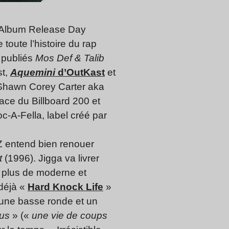
 Album Release Day
toute l’histoire du rap
t publiés
Mos Def & Talib
st,
Aquemini
d’OutKast
et
 Shawn Corey Carter aka
ace du Billboard 200 et
c-A-Fella, label créé par
-Z entend bien renouer
t
(1996). Jigga va livrer
 plus de moderne et
 déjà «
Hard Knock Life
»
r une basse ronde et un
 us
» («
une vie de coups