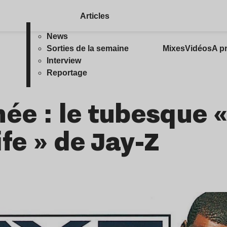
Articles
News
Sorties de la semaine
Mixes
Vidéos
A p
Interview
Reportage
ée : le tubesque «
fe » de Jay-Z