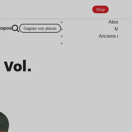
Shop
Abonneme
ropos
Gagnez vos places
Magazi
Anciens numér
Goodi
 Vol.