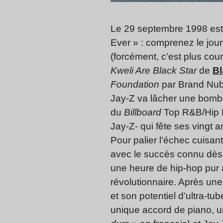
Le 29 septembre 1998 es
Ever » : comprenez le jour
(forcément, c’est plus cou
Kweli Are Black Star
de
Bl
Foundation
par Brand Nubi
Jay-Z va lâcher une bombe 
du
Billboard
Top R&B/Hip 
Jay-Z- qui fête ses vingt 
Pour palier l’échec cuisan
avec le succès connu dès 
une heure de hip-hop pur
révolutionnaire. Après un
et son potentiel d’ultra-t
unique accord de piano, u