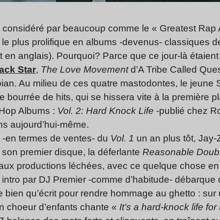
t considéré par beaucoup comme le « Greatest Rap
 le plus prolifique en albums -devenus- classiques de 
rt en anglais). Pourquoi? Parce que ce jour-là étaien
ack Star
,
The Love Movement
d’A Tribe Called Que
an. Au milieu de ces quatre mastodontes, le jeune
bourrée de hits, qui se hissera vite à la première pl
Hop Albums :
Vol. 2: Hard Knock Life
-publié chez Ro
ans aujourd’hui-même.
t -en termes de ventes- du
Vol. 1
un an plus tôt, Jay
son premier disque, la déferlante
Reasonable Doub
 aux productions léchées, avec ce quelque chose en
e intro par DJ Premier -comme d’habitude- débarque
ube bien qu’écrit pour rendre hommage au ghetto : su
n choeur d’enfants chante «
It’s a hard-knock life for