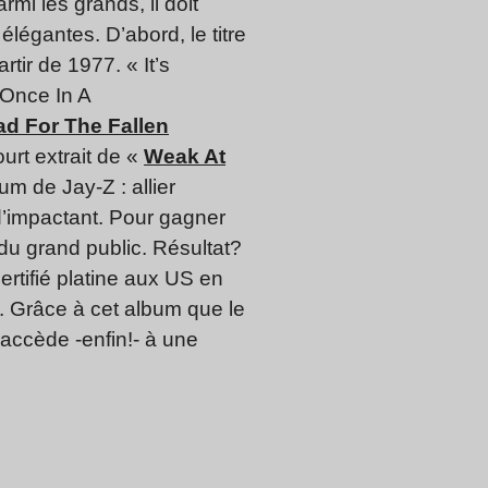
mi les grands, il doit
élégantes. D’abord, le titre
tir de 1977. « It’s
 Once In A
ad For The Fallen
urt extrait de «
Weak At
um de Jay-Z : allier
d’impactant. Pour gagner
s du grand public. Résultat?
ertifié platine aux US en
. Grâce à cet album que le
 accède -enfin!- à une