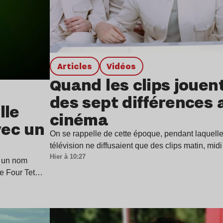
Articles
Vidéos
Quand les clips jouen
des sept différences 
lle
cinéma
vec un
On se rappelle de cette époque, pendant laquell
télévision ne diffusaient que des clips matin, mid
Hier à 10:27
 un nom
de Four Tet…
Lire l’article