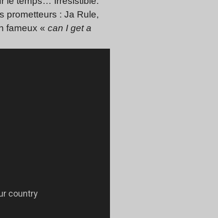
r le temps… Irrésistible.
 prometteurs : Ja Rule,
on fameux «
can I get a