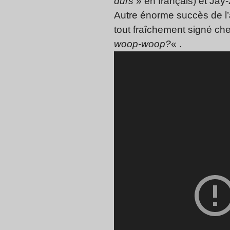
durs
» en français) et Jay-
Autre énorme succès de l’
tout fraîchement signé ch
woop-woop?
« .