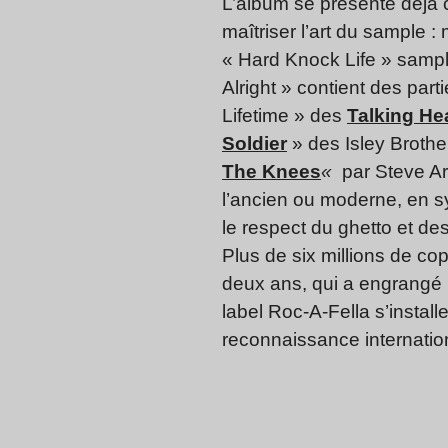
L’album se présente déjà c
maîtriser l’art du sample :
« Hard Knock Life » samp
Alright » contient des part
Lifetime » des
Talking He
Soldier
» des Isley Brother
The Knees
«
par Steve Arr
l’ancien ou moderne, en sy
le respect du ghetto et des
Plus de six millions de cop
deux ans, qui a engrangé 
label Roc-A-Fella s’instal
reconnaissance internatio