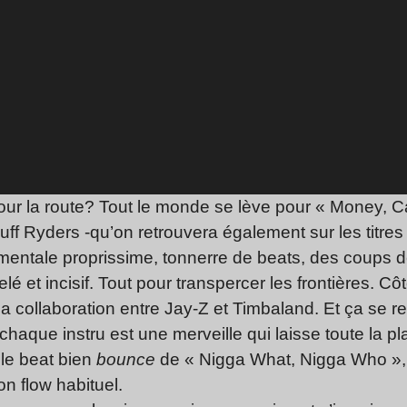
our la route? Tout le monde se lève pour « Money, C
ff Ryders -qu’on retrouvera également sur les titres «
umentale proprissime, tonnerre de beats, des coups d
é et incisif. Tout pour transpercer les frontières. Cô
la collaboration entre Jay-Z et Timbaland. Et ça se
haque instru est une merveille qui laisse toute la pla
r le beat bien
bounce
de « Nigga What, Nigga Who », 
n flow habituel.