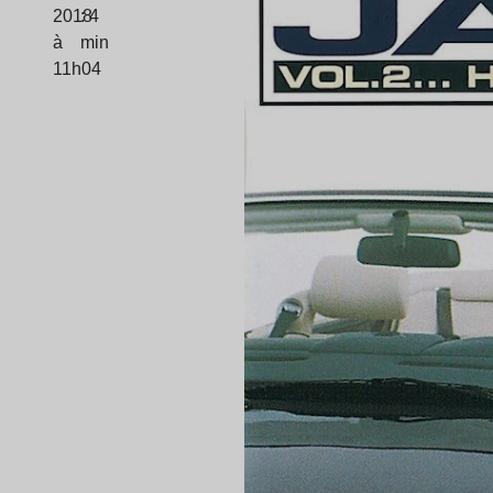
2018
: 4
à
min
11h04