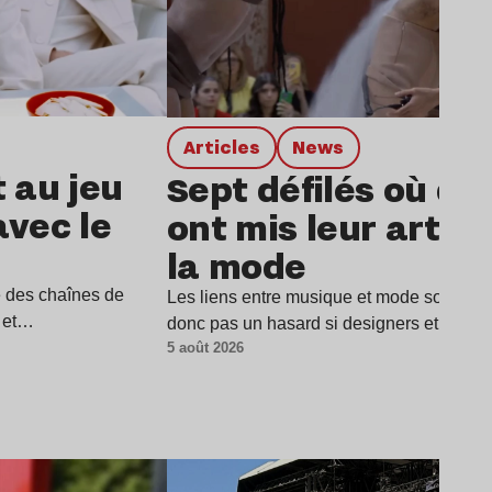
Articles
news
t au jeu
Sept défilés où de
avec le
ont mis leur art a
la mode
e des chaînes de
Les liens entre musique et mode sont parti
i et…
donc pas un hasard si designers et musi
5 août 2026
Lire l’article