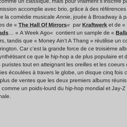
omme un classique, mais pour vraiment s’inscrire par
 mission accomplie avec brio, grâce à des références 
le la comédie musicale
Annie
, jouée à Broadway à par
ies de «
The Hall Of Mirrors
«
par
Kraftwerk
et de «
ads
… « A Week Ago
«
contient un sample de «
Ball
s, tandis que « Money Ain’t A Thang » réutilise un co
ington. Car c’est la grande force de ce troisième alb
nthétisant ce que le hip-hop a de plus populaire et 
 puristes tout en atteignant les oreilles et les coeur
ies écoulées à travers le globe, un disque cinq fois c
plus de ventes que les deux premiers albums réunis
le comme un poids-lourd du hip-hop mondial et Jay-Z
nale.