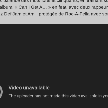
Z balance des mots forts et clinquants, en traînant su
album, « Can I Get A… » en feat. avec deux rappeurs
ez Def Jam et Amil, protégée de Roc-A-Fella avec s