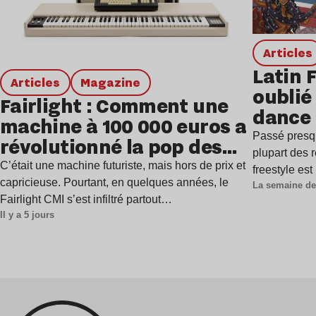
Articles
Latin 
Articles
magazine
oublié 
Fairlight : Comment une
dance
machine à 100 000 euros a
Passé presq
révolutionné la pop des
plupart des r
années 1980 ?
C’était une machine futuriste, mais hors de prix et
freestyle es
capricieuse. Pourtant, en quelques années, le
La semaine de
Fairlight CMI s’est infiltré partout…
Il y a 5 jours