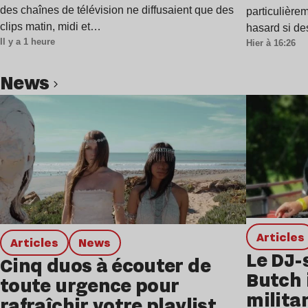
des chaînes de télévision ne diffusaient que des
particulière
clips matin, midi et…
hasard si de
Il y a 1 heure
Hier à 16:26
news
Lire l’article
Articles
Articles
news
Le DJ-
Cinq duos à écouter de
Butch 
toute urgence pour
milita
rafraîchir votre playlist