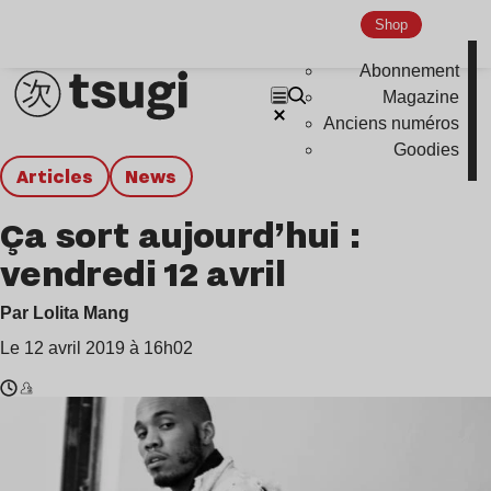
Shop
Abonnement
Magazine
Anciens numéros
Goodies
Articles
news
Ça sort aujourd’hui :
vendredi 12 avril
Par Lolita Mang
Le 12 avril 2019 à 16h02
Temps
Tepr
de
,
lecture
Praa
:
,