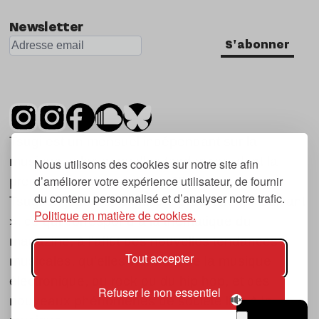
Newsletter
S'abonner
Tsugi est un mensuel indépendant sur la
musique et les nouvelles tendances, dont la
Nous utilisons des cookies sur notre site afin
d’améliorer votre expérience utilisateur, de fournir
première parution date de 2007.
du contenu personnalisé et d’analyser notre trafic.
Tsugi en japonais signifie « prochain », « suivant
Politique en matière de cookies.
», ce qui correspond à la thématique du
magazine, à l’affût des nouvelles tendances
Tout accepter
musicales, qu’elles viennent de la musique
électronique, du rock ou du hip hop, et des
Refuser le non essentiel
nouveaux phénomènes de société liés à la