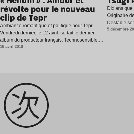
« Helium » : Amour et
Tsugi 
révolte pour le nouveau
Dix ans que 
clip de Tepr
Originaire d
Destable sor
Ambiance romantique et politique pour Tepr.
5 décembre 2
Vendredi dernier, le 12 avril, sortait le dernier
album du producteur français, Technosensible.
18 avril 2019
On…