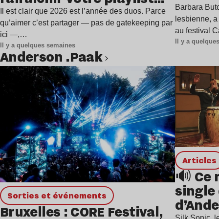
à Gren
Barbara Butc
estivale
Il est clair que 2026 est l’année des duos. Parce
lesbienne, a
qu’aimer c’est partager — pas de gatekeeping par
au festival 
ici —,…
Il y a quelqu
Il y a quelques semaines
Anderson .Paak
Lire l’article
Articles
🔊 Ce 
single
Sorties et événements
d’Ande
Bruxelles : CORE Festival,
Mars
Silk Sonic, 