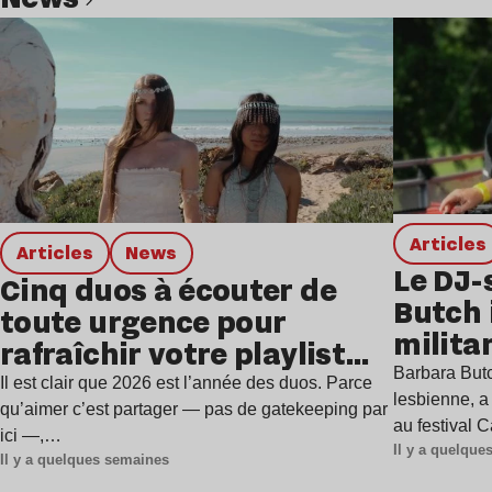
Lire l’article
Articles
Articles
news
Le DJ-
Cinq duos à écouter de
Butch 
toute urgence pour
milita
rafraîchir votre playlist
à Gren
Barbara Butc
estivale
Il est clair que 2026 est l’année des duos. Parce
lesbienne, a
qu’aimer c’est partager — pas de gatekeeping par
au festival 
ici —,…
Il y a quelqu
Il y a quelques semaines