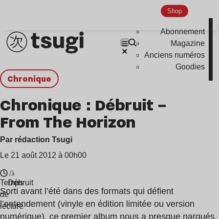
Shop
Abonnement
Magazine
Anciens numéros
Goodies
chronique
Chronique : Débruit –
From The Horizon
Par rédaction Tsugi
Le 21 août 2012 à 00h00
Temps
Débruit
Sorti avant l’été dans des formats qui défient
de
l’entendement (vinyle en édition limitée ou version
lecture
numérique), ce premier album nous a presque nargués,
: