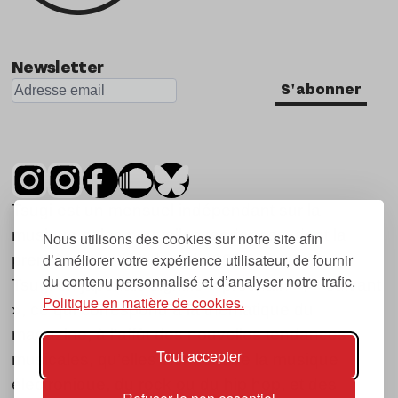
Newsletter
S'abonner
Tsugi est un mensuel indépendant sur la
musique et les nouvelles tendances, dont la
Nous utilisons des cookies sur notre site afin
d’améliorer votre expérience utilisateur, de fournir
première parution date de 2007.
du contenu personnalisé et d’analyser notre trafic.
Tsugi en japonais signifie « prochain », « suivant
Politique en matière de cookies.
», ce qui correspond à la thématique du
magazine, à l’affût des nouvelles tendances
Tout accepter
musicales, qu’elles viennent de la musique
électronique, du rock ou du hip hop, et des