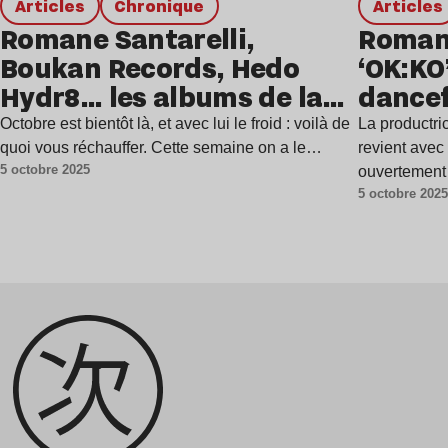
Articles
chronique
Articles
Romane Santarelli,
Romane
Boukan Records, Hedo
‘OK:KO
Hydr8… les albums de la
dancef
semaine
Octobre est bientôt là, et avec lui le froid : voilà de
La productri
quoi vous réchauffer. Cette semaine on a le…
revient ave
5 octobre 2025
ouvertement 
5 octobre 202
avec une ar