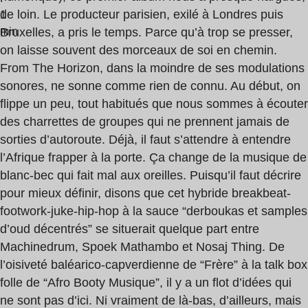
de loin. Le producteur parisien, exilé à Londres puis
1
min
Bruxelles, a pris le temps. Parce qu’à trop se presser,
on laisse souvent des morceaux de soi en chemin.
From The Horizon, dans la moindre de ses modulations
sonores, ne sonne comme rien de connu. Au début, on
flippe un peu, tout habitués que nous sommes à écouter
des charrettes de groupes qui ne prennent jamais de
sorties d’autoroute. Déjà, il faut s’attendre à entendre
l’Afrique frapper à la porte. Ça change de la musique de
blanc-bec qui fait mal aux oreilles. Puisqu’il faut décrire
pour mieux définir, disons que cet hybride breakbeat-
footwork-juke-hip-hop à la sauce “derboukas et samples
d’oud décentrés” se situerait quelque part entre
Machinedrum, Spoek Mathambo et Nosaj Thing. De
l’oisiveté baléarico-capverdienne de “Frère” à la talk box
folle de “Afro Booty Musique”, il y a un flot d’idées qui
ne sont pas d’ici. Ni vraiment de là-bas, d’ailleurs, mais