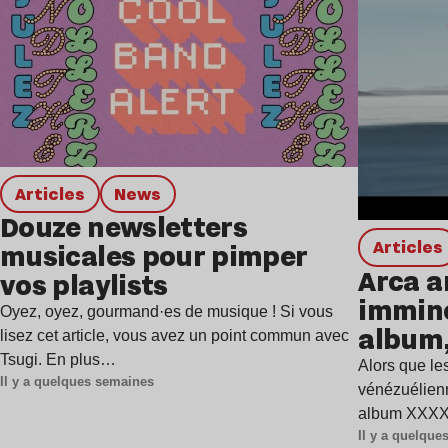
Articles
news
Douze newsletters
Articles
musicales pour pimper
Arca a
vos playlists
immine
Oyez, oyez, gourmand·es de musique ! Si vous
album,
lisez cet article, vous avez un point commun avec
Tsugi. En plus…
Alors que les
Il y a quelques semaines
vénézuélienn
album XXXXX
Il y a quelqu