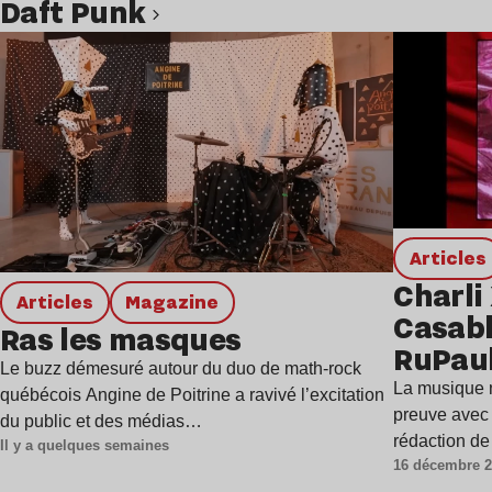
Daft Punk
Lire l’article
Articles
Charli
Articles
magazine
Casabl
Ras les masques
RuPaul
Le buzz démesuré autour du duo de math-rock
collab
La musique n
québécois Angine de Poitrine a ravivé l’excitation
impro
preuve avec 
du public et des médias…
rédaction d
Il y a quelques semaines
16 décembre 