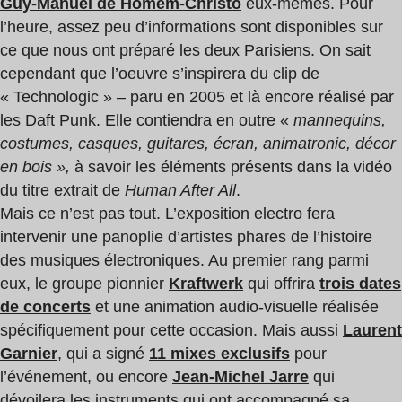
Guy-Manuel de Homem-Christo
eux-mêmes. Pour
l’heure, assez peu d’informations sont disponibles sur
ce que nous ont préparé les deux Parisiens. On sait
cependant que l’oeuvre s’inspirera du clip de
« Technologic » – paru en 2005 et là encore réalisé par
les Daft Punk. Elle contiendra en outre «
mannequins,
costumes, casques, guitares, écran, animatronic, décor
en bois »,
à savoir les éléments présents dans la vidéo
du titre extrait de
Human After All
.
Mais ce n’est pas tout. L’exposition electro fera
intervenir une panoplie d’artistes phares de l’histoire
des musiques électroniques. Au premier rang parmi
eux, le groupe pionnier
Kraftwerk
qui offrira
trois dates
de concerts
et une animation audio-visuelle réalisée
spécifiquement pour cette occasion. Mais aussi
Laurent
Garnier
, qui a signé
11 mixes exclusifs
pour
l’événement, ou encore
Jean-Michel Jarre
qui
dévoilera les instruments qui ont accompagné sa