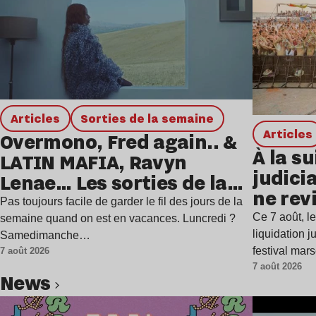
Articles
Sorties de la semaine
Articles
Overmono, Fred again.. &
À la su
LATIN MAFIA, Ravyn
judicia
Lenae… Les sorties de la
ne rev
semaine
Pas toujours facile de garder le fil des jours de la
Ce 7 août, l
semaine quand on est en vacances. Luncredi ?
liquidation j
Samedimanche…
festival mar
7 août 2026
7 août 2026
news
Lire l’article