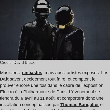
de
Punk
lecture
:
1
min
Crédit : David Black
Musiciens,
cinéastes
, mais aussi artistes exposés. Les
Daft
savent décidément tout faire, et comptent le
prouver encore une fois dans le cadre de l’exposition
Electro à la Philharmonie de Paris. L’événement se
tiendra du 9 avril au 11 août, et comportera donc une
installation conceptualisée par
Thomas Bangalter
et