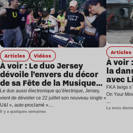
Articles
Articles
Vidéos
À voir
À voir : Le duo Jersey
la dan
dévoile l’envers du décor
avec L
de sa Fête de la Musique
FKA twigs s’
avec un nouveau clip
Le duo aussi électronique qu’électrique, Jersey,
On Your Mind
vient de dévoiler ce 22 juillet son nouveau single «
…
U&I », auto-proclamé «…
Le mois derni
Il y a quelques semaines