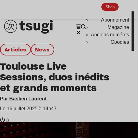
Shop
Abonnement
Magazine
Anciens numéros
Goodies
Articles
news
Toulouse Live
Sessions, duos inédits
et grands moments
Par Bastien Laurent
Le 16 juillet 2025 à 14h47
Temps
Blue
de
Jaay