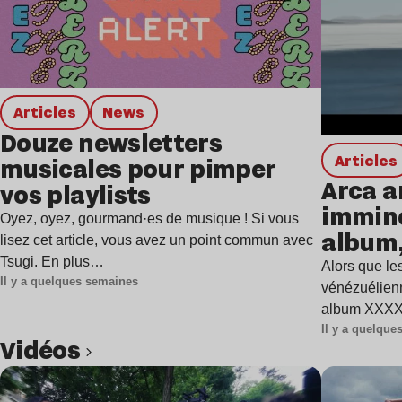
Articles
news
Douze newsletters
Articles
musicales pour pimper
Arca a
vos playlists
immine
Oyez, oyez, gourmand·es de musique ! Si vous
album,
lisez cet article, vous avez un point commun avec
Tsugi. En plus…
Alors que les
Il y a quelques semaines
vénézuélienn
album XXXXX
Il y a quelqu
Vidéos
Lire l’article