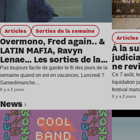
Articles
Sorties de la semaine
Articles
Overmono, Fred again.. &
À la su
LATIN MAFIA, Ravyn
judicia
Lenae… Les sorties de la
ne rev
semaine
Pas toujours facile de garder le fil des jours de la
Ce 7 août, l
semaine quand on est en vacances. Luncredi ?
liquidation j
Samedimanche…
festival mar
Il y a 2 jours
Il y a 2 jours
news
Lire l’article