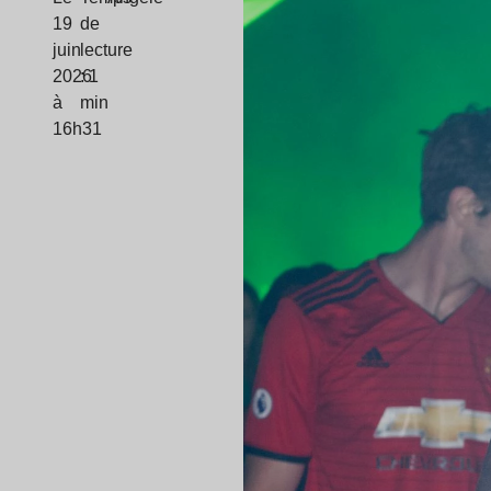
19
de
juin
lecture
2026
: 1
à
min
16h31