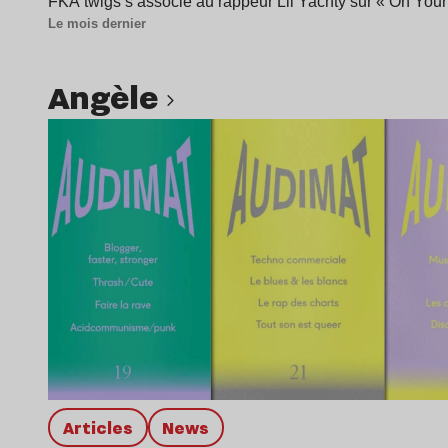
FKA twigs s’associe au rappeur Lil Yachty sur « On Your
Le mois dernier
Angèle
Lire l’article
Articles
news