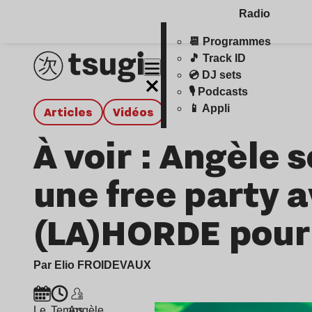
Radio
📆 Programmes
🎵 Track ID
💿 DJ sets
🎙️ Podcasts
📱 Appli
Articles
Vidéos
À voir : Angèle 
une free party 
(LA)HORDE pour i
Par Elio FROIDEVAUX
Le
Temps
Angèle