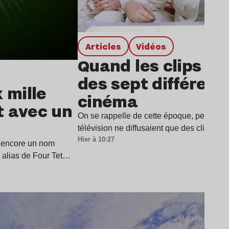
Articles
Vidéos
Quand les clips jo
des sept différenc
 mille
cinéma
t avec un
On se rappelle de cette époque, pendant 
télévision ne diffusaient que des clips ma
Hier à 10:27
 encore un nom
 alias de Four Tet…