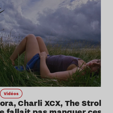
Vidéos
ra, Charli XCX, The Strokes
ne fallait pas manquer ces d