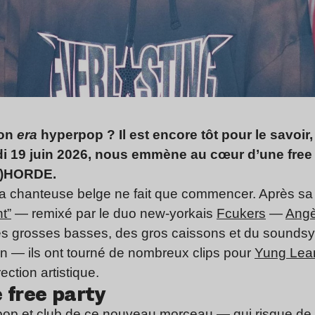
son
era
hyperpop ? Il est encore tôt pour le savoir
edi 19 juin 2026, nous emmène au cœur d’une free
LA)HORDE.
 chanteuse belge ne fait que commencer. Après sa c
t”
— remixé par le duo new-yorkais
Fcukers
—
Angè
 des grosses basses, des gros caissons et du sounds
ion — ils ont tourné de nombreux clips pour
Yung Lea
rection artistique.
 free party
pop et club de ce nouveau morceau — qui risque de 