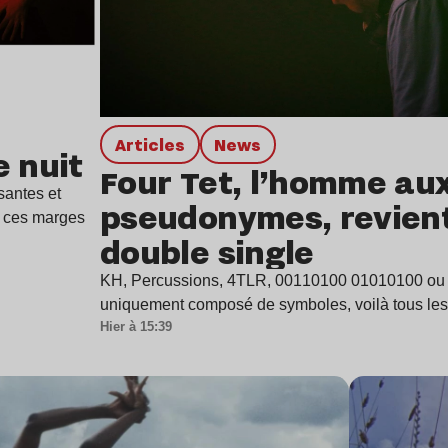
Articles
news
e nuit
Four Tet, l’homme aux
santes et
pseudonymes, revien
r ces marges
double single
KH, Percussions, 4TLR, 00110100 01010100 ou
uniquement composé de symboles, voilà tous les
Hier à 15:39
Lire l’article