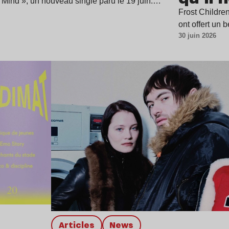
 Mind », un nouveau single paru le 19 juin.…
Frost Childre
ont offert un 
30 juin 2026
Lire l’article
Articles
news