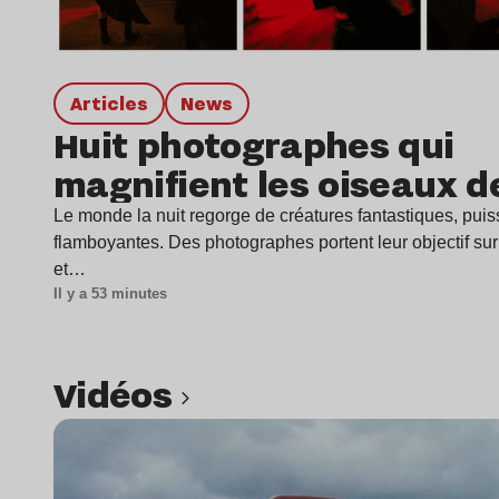
Articles
news
Huit photographes qui
magnifient les oiseaux d
Le monde la nuit regorge de créatures fantastiques, puis
flamboyantes. Des photographes portent leur objectif su
et…
Il y a 53 minutes
Vidéos
e l’article