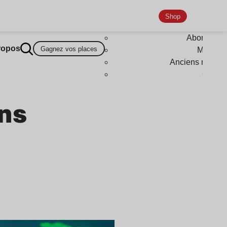
Shop
Abonneme
ropos
Gagnez vos places
Magazi
Anciens numér
Goodi
ans