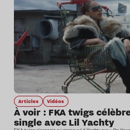
Articles
Vidéos
À voir : FKA twigs célèbr
single avec Lil Yachty