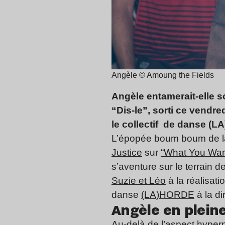
Angèle © Amoung the Fields
Angèle entamerait-elle 
“Dis-le”, sorti ce vendr
le collectif de danse (
L’épopée boum boum de la
Justice
sur
“What You Wan
s’aventure sur le terrain
Suzie et Léo
à la réalisat
danse
(LA)HORDE
à la di
Angèle en pleine
Au-delà de l’aspect hyper