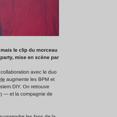
, mais le clip du morceau
 party, mise en scène par
ollaboration avec le duo
le
augmente les BPM et
ystem DIY. On retrouve
n
— et la compagnie de
surprendre les fans de la