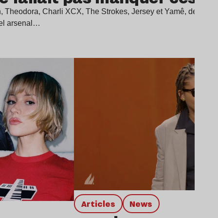
n, Theodora, Charli XCX, The Strokes, Jersey et Yamê, des sin
bel arsenal…
Lire l’article
Articles
news