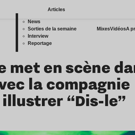
Articles
News
Sorties de la semaine
Mixes
Vidéos
A p
Interview
Reportage
se met en scène d
avec la compagnie
llustrer “Dis-le”