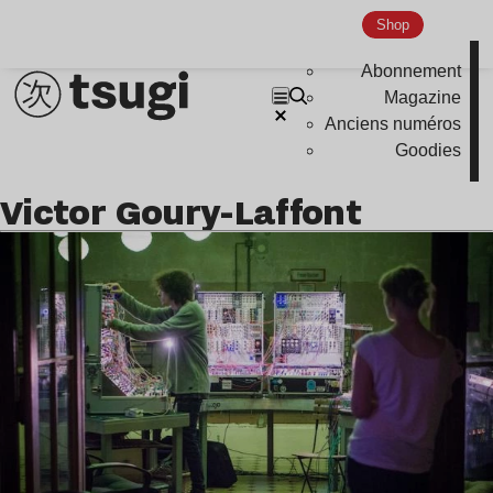
Shop
Abonnement
Magazine
Anciens numéros
Goodies
Victor Goury-Laffont