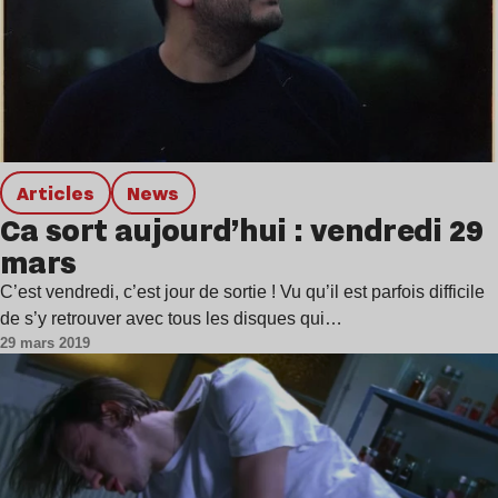
Articles
news
Ca sort aujourd’hui : vendredi 29
mars
C’est vendredi, c’est jour de sortie ! Vu qu’il est parfois difficile
de s’y retrouver avec tous les disques qui…
29 mars 2019