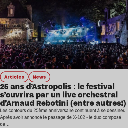
Articles
news
25 ans d’Astropolis : le festival
s’ouvrira par un live orchestral
d’Arnaud Rebotini (entre autres!)
Les contours du 25ème anniversaire continuent à se dessiner.
Après avoir annoncé le passage de X-102 - le duo composé
de…