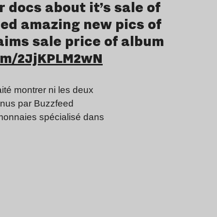
r docs about it’s sale of
ned amazing new pics of
laims sale price of album
com/2JjKPLM2wN
té montrer ni les deux
tenus par Buzzfeed
o-monnaies spécialisé dans