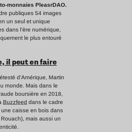
rypto-monnaies PleasrDAO.
ndre publiques 54 images
 en un seul et unique
tes dans l’ère numérique,
giquement le plus entouré
, il peut en faire
étesté d’Amérique, Martin
 du monde. Mais dans le
 fraude boursière en 2018,
ia
Buzzfeed
dans le cadre
oit une caisse en bois dans
ya Rouach), mais aussi un
nticité.