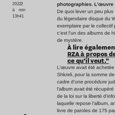
2022
: 2
photographies. L’œuvre a
à
min
De quoi lever un peu plus
13h41
du légendaire disque du 
exemplaire par le collectif
c’est l’un des albums de h
de mystère.
À lire égalemen
RZA
à propos de 
ce qu’il veut.”
L’œuvre avait été achetée
Shkreli, pour la somme de 
cadre d’une procédure judi
l’album avait été récupér
de la loi sur la liberté d’
laquelle repose l’album, a
livre de paroles de 175 pag