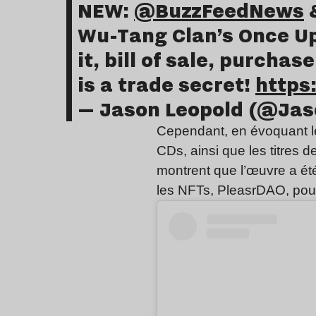
NEW:
@BuzzFeedNews
&
Wu-Tang Clan’s Once Up
it, bill of sale, purcha
is a trade secret!
https
— Jason Leopold (@Ja
Cependant, en évoquant le
CDs, ainsi que les titres
montrent que l’œuvre a été
les NFTs, PleasrDAO, pour