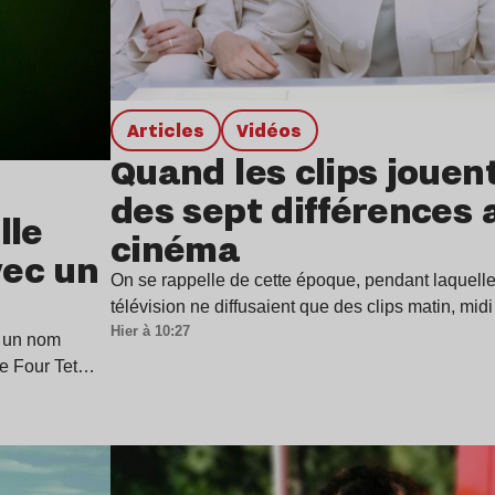
Articles
Vidéos
Quand les clips jouen
des sept différences 
lle
cinéma
vec un
On se rappelle de cette époque, pendant laquell
télévision ne diffusaient que des clips matin, mid
Hier à 10:27
 un nom
de Four Tet…
Lire l’article