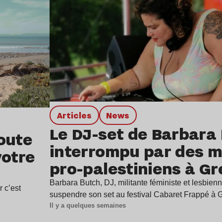
Articles
news
Le DJ-set de Barbara
oute
interrompu par des mi
votre
pro-palestiniens à G
Barbara Butch, DJ, militante féministe et lesbienn
r c’est
suspendre son set au festival Cabaret Frappé à
Il y a quelques semaines