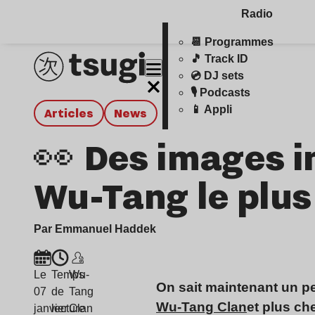
Radio
📆 Programmes
🎵 Track ID
💿 DJ sets
🎙️ Podcasts
📱 Appli
Articles
news
👀 Des images i
Wu-Tang le plu
Par Emmanuel Haddek
Le
Temps
Wu-
On sait maintenant un p
07
de
Tang
Wu-Tang Clan
et plus c
janvier
lecture
Clan