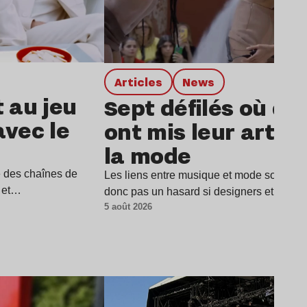
Articles
news
t au jeu
Sept défilés où de
avec le
ont mis leur art a
la mode
e des chaînes de
Les liens entre musique et mode sont parti
i et…
donc pas un hasard si designers et musi
5 août 2026
Lire l’article