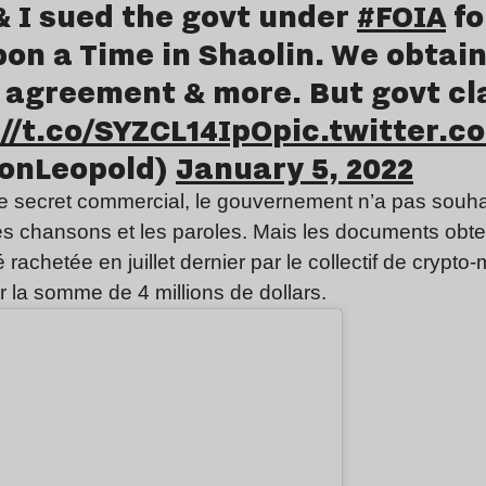
 I sued the govt under
#FOIA
fo
on a Time in Shaolin. We obtai
se agreement & more. But govt c
://t.co/SYZCL14IpO
pic.twitter.
sonLeopold)
January 5, 2022
 secret commercial, le gouvernement n’a pas souhai
 des chansons et les paroles. Mais les documents ob
 rachetée en juillet dernier par le collectif de crypt
 la somme de 4 millions de dollars.