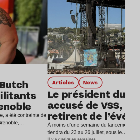
 Butch
Articles
news
Le président du De
litants
accusé de VSS, dix 
renoble
retirent de l’évé
e, a été contrainte de
 Grenoble,…
À moins d’une semaine du lancement du D
tiendra du 23 au 26 juillet, sous le…
Il y a quelques semaines