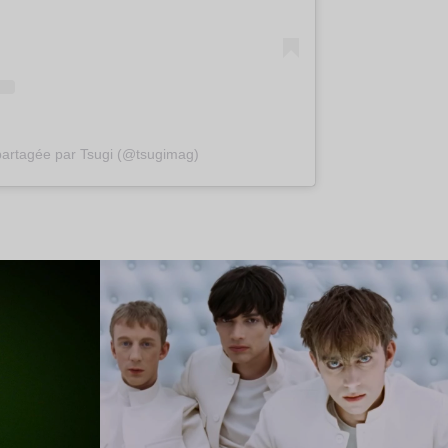
partagée par Tsugi (@tsugimag)
Lire l’article