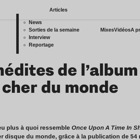
Articles
News
Sorties de la semaine
Mixes
Vidéos
A p
Interview
Reportage
nédites de l’album
s cher du monde
eu plus à quoi ressemble
Once Upon A Time In Sh
her disque du monde
, grâce à la publication de 54