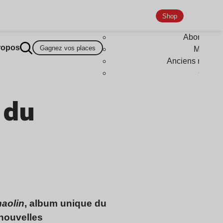
Shop
Abonneme
ropos
Gagnez vos places
Magazi
Anciens numér
Goodi
 du
aolin
, album unique du
 nouvelles