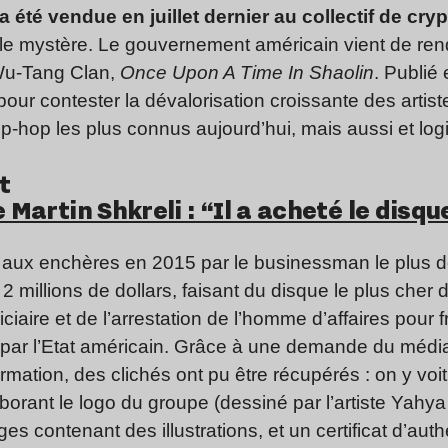
 été vendue en juillet dernier au collectif de c
 le mystère. Le gouvernement américain vient de re
Wu-Tang Clan,
Once Upon A Time In Shaolin
. Publié
 pour contester la dévalorisation croissante des artis
ip-hop les plus connus aujourd’hui, mais aussi et lo
t
Martin Shkreli : “Il a acheté le disque
 aux enchères en 2015 par le businessman le plus d
2 millions de dollars, faisant du disque le plus cher
ciaire et de l’arrestation de l’homme d’affaires pour
é par l’Etat américain. Grâce à une demande du méd
information, des clichés ont pu être récupérés : on y v
rborant le logo du groupe (dessiné par l’artiste Yah
es contenant des illustrations, et un certificat d’authe