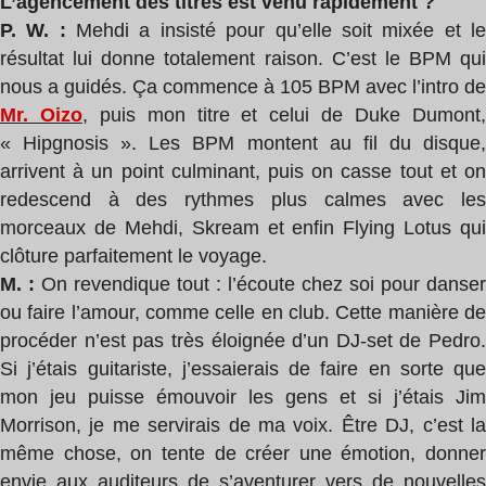
L’agencement des titres est venu rapidement ?
P. W. :
Mehdi a insisté pour qu’elle soit mixée et l
résultat lui donne totalement raison. C’est le BPM qui
nous a guidés. Ça commence à 105 BPM avec l’intro de
Mr. Oizo
, puis mon titre et celui de Duke Dumont
« Hipgnosis ». Les BPM montent au fil du disque,
arrivent à un point culminant, puis on casse tout et on
redescend à des rythmes plus calmes avec les
morceaux de Mehdi, Skream et enfin Flying Lotus qui
clôture parfaitement le voyage.
M. :
On revendique tout : l’écoute chez soi pour danser
ou faire l’amour, comme celle en club. Cette manière de
procéder n’est pas très éloignée d’un DJ-set de Pedro.
Si j’étais guitariste, j’essaierais de faire en sorte que
mon jeu puisse émouvoir les gens et si j’étais Jim
Morrison, je me servirais de ma voix. Être DJ, c’est la
même chose, on tente de créer une émotion, donner
envie aux auditeurs de s’aventurer vers de nouvelles