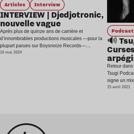
Articles
interview
INTERVIEW | Djedjotronic,
nouvelle vague
podcast
Après plus de quinze ans de carrière et
🔊 Tsu
d’innombrables productions musicales —pour la
plupart parues sur Boysnoize Records—
Curses
10 mai 2024
Djedjotronic se…
arpégi
de 💪
Retour dans 
Tsugi Podca
signe un m
15 avril 2021