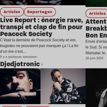
Articles
Reportages
Articles
Live Report : énergie rave,
Attenti
transpi et clap de fin pour
Breakb
Peacock Society
Bon En
la Méd
C’était la dernière de Peacock Society et vos
Envie d'enta
tsugistes ne pouvaient pas manquer ça ! La fin
Crème 
le Sud. Si v
d’un ère s’est…
Marsatac l
Il y a quelques semaines
18 juin 2019
Djedjotronic
Lire l’article