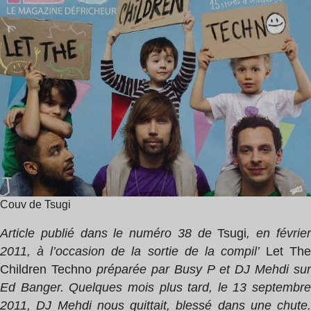
de
Mehdi
lecture
,
:
Busy
11
P
min
,
Djedjotronic
Couv de Tsugi
Article publié dans le numéro 38 de
Tsugi
, en févrie
2011, à l’occasion de la sortie de la compil’
Let Th
Children Techno
préparée par Busy P et DJ Mehdi sur
Ed Banger. Quelques mois plus tard, le 13 septembre
2011, DJ Mehdi nous quittait, blessé dans une chute.