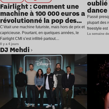
oublié 
Fairlight : Comment une
dance
machine à 100 000 euros a
Passé presq
révolutionné la pop des
plupart des r
années 1980 ?
C’était une machine futuriste, mais hors de prix et
freestyle es
capricieuse. Pourtant, en quelques années, le
La semaine de
Fairlight CMI s’est infiltré partout…
Il y a 4 jours
DJ Mehdi
Lire l’article