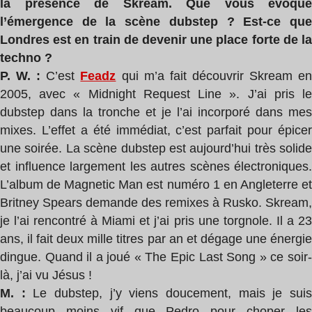
la présence de Skream. Que vous évoque
l’émergence de la scène dubstep ? Est-ce que
Londres est en train de devenir une place forte de la
techno ?
P. W. :
C’est
Feadz
qui m’a fait découvrir Skream e
2005, avec « Midnight Request Line ». J’ai pris le
dubstep dans la tronche et je l’ai incorporé dans mes
mixes. L’effet a été immédiat, c’est parfait pour épicer
une soirée. La scène dubstep est aujourd’hui très solide
et influence largement les autres scènes électroniques.
L’album de Magnetic Man est numéro 1 en Angleterre et
Britney Spears demande des remixes à Rusko. Skream,
je l’ai rencontré à Miami et j’ai pris une torgnole. Il a 23
ans, il fait deux mille titres par an et dégage une énergie
dingue. Quand il a joué « The Epic Last Song » ce soir-
là, j’ai vu Jésus !
M. :
Le dubstep, j’y viens doucement, mais je sui
beaucoup moins vif que Pedro pour choper les