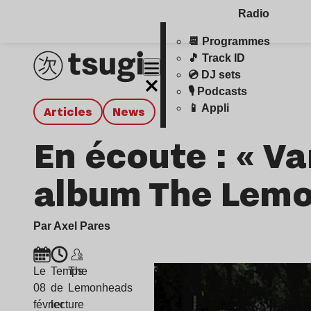
Radio
📆 Programmes
🎵 Track ID
💿 DJ sets
🎙️ Podcasts
📱 Appli
Articles
news
En écoute : « Va
album The Lem
Par Axel Pares
Le
Temps
The
08
de
Lemonheads
février
lecture