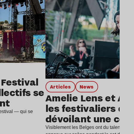
 Festival
Articles
news
lectifs se
Amelie Lens et An
nt
les festivaliers de
stival — qui se
dévoilant une coll
Visiblement les Belges ont du talent pour