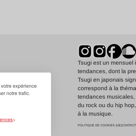
Tsugi est un mensuel 
tendances, dont la pr
Tsugi en japonais signi
r votre expérience
correspond à la thémat
r notre trafic.
tendances musicales, 
du rock ou du hip hop
à la musique.
rences
POLITIQUE DE COOKIES (UE)
CONTACT