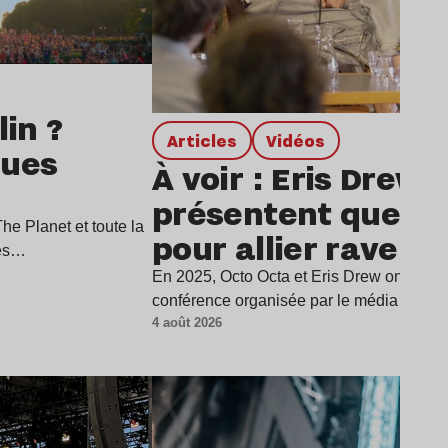
in ?
Articles
Vidéos
ques
À voir : Eris Drew 
présentent quelqu
e Planet et toute la
pour allier rave et
ues…
écrans harmonie
En 2025, Octo Octa et Eris Drew ont été in
conférence organisée par le média Supp
4 août 2026
Lire l’article