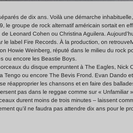
éparés de dix ans. Voilà une démarche inhabituelle, 
e groupe de rock alternatif américain sortait en ef
 de Leonard Cohen ou Christina Aguilera. Aujourd’hui
r le label Fire Records. À la production, on retrouve
M
son Howie Weinberg, réputé dans le milieu du rock p
s ou encore les Beastie Boys.
 morceaux du disque empruntent à The Eagles, Nick
 La Tengo ou encore The Bevis Frond. Evan Dando et
 se réapproprier les chansons et en faire des ballad
versent pas dans le reggae comme sur « Unfamiliar »
rceaux durent moins de trois minutes – laissent comm
ment qu’il ne faudra pas attendre dix ans pour le pr