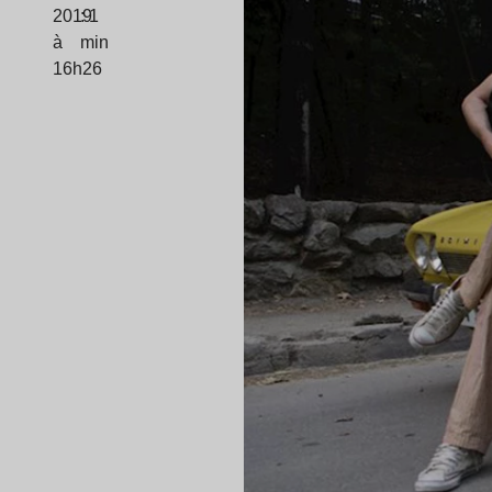
2019
: 1
à
min
16h26