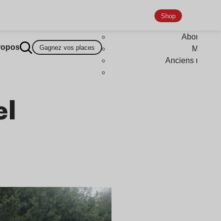
Shop
Abonneme
ropos
Gagnez vos places
Magazi
Anciens numér
Goodi
el