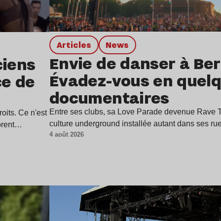
Articles
news
Envie de danser à Berl
ciens
Évadez-vous en quel
ce de
documentaires
Entre ses clubs, sa Love Parade devenue Rave Th
oits. Ce n'est
culture underground installée autant dans ses r
borent…
4 août 2026
Lire l’article