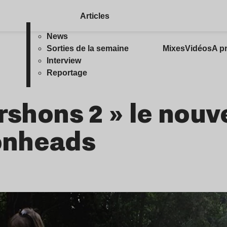
Articles
News
Sorties de la semaine
Mixes
Vidéos
A p
Interview
Reportage
rshons 2 » le nouv
onheads