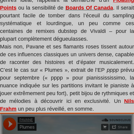
genres idéal, rappelant la démarche d’un
Floating
Points
ou la sensibilité de
Boards Of Canada
. Il serai
pourtant facile de tomber dans l’éceuil du sampling
systématique et lourdingue, un peu comme ces
centaines de remixes dubstep de Vivaldi – pour la
plupart complètement dégueulasses.
Mais non, Pavane et ses flamants roses tissent autour
de ces influences classiques un univers dense, capable
de raconter des histoires et d’épater musicalement.
C’est le cas sur « Plumes », extrait de l’EP
pppp
prév
pour septembre (« pppp » pour pianissississimo, la
nuance indiquée sur les partitions invitant le pianiste à
jouer extrêmement peu fort), petit bijou de rythmiques et
de mélodies à découvrir ici en exclusivité. Un
Nils
Frahm
un peu plus réveillé, en somme.