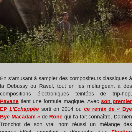
1
min
En s’amusant à sampler des compositeurs classiques à
la Debussy ou Ravel, tout en les mélangeant à des
compositions électroniques teintées de trip-hop,
Pavane
tient une formule magique. Avec
son premie
EP
L’Echappée
sorti en 2014 ou
ce remix de « By
Bye Macadam »
de
Rone
qui l’a fait connaître, Damie
Tronchot de son vrai nom réussi un mélange des