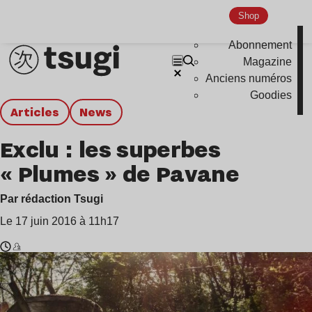
Shop
Abonnement
Magazine
Anciens numéros
Goodies
Articles
news
Exclu : les superbes
« Plumes » de Pavane
Par rédaction Tsugi
Le 17 juin 2016 à 11h17
Temps
Pavane
de
lecture
: