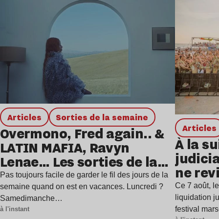
Lire l’article
Articles
Sorties de la semaine
Articles
Overmono, Fred again.. &
À la su
LATIN MAFIA, Ravyn
judicia
Lenae… Les sorties de la
ne rev
semaine
Pas toujours facile de garder le fil des jours de la
Ce 7 août, l
semaine quand on est en vacances. Luncredi ?
liquidation j
Samedimanche…
festival mar
à l'instant