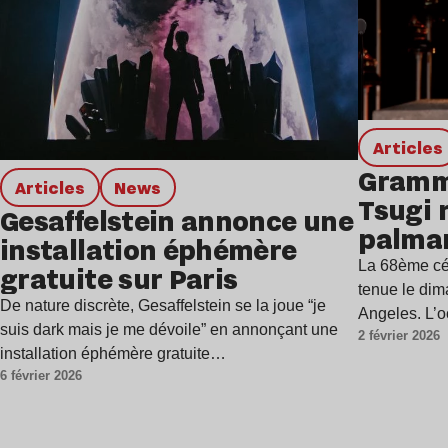
Articles
Gramm
Articles
news
Tsugi 
Gesaffelstein annonce une
palma
installation éphémère
La 68ème cé
gratuite sur Paris
tenue le dim
De nature discrète, Gesaffelstein se la joue “je
Angeles. L’
suis dark mais je me dévoile” en annonçant une
2 février 2026
installation éphémère gratuite…
6 février 2026