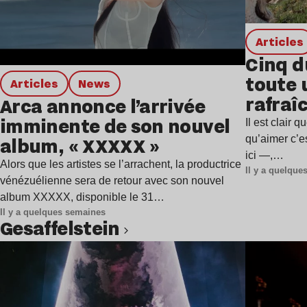
Articles
Cinq d
toute 
Articles
news
rafraîc
Arca annonce l’arrivée
estiva
imminente de son nouvel
Il est clair
album, « XXXXX »
qu’aimer c’e
ici —,…
Alors que les artistes se l’arrachent, la productrice
Il y a quelqu
vénézuélienne sera de retour avec son nouvel
album XXXXX, disponible le 31…
Il y a quelques semaines
Gesaffelstein
Lire l’article