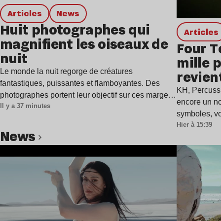
Articles
news
Huit photographes qui
Articles
magnifient les oiseaux de
Four T
nuit
mille 
Le monde la nuit regorge de créatures
revien
fantastiques, puissantes et flamboyantes. Des
single
KH, Percuss
photographes portent leur objectif sur ces marges
encore un n
Il y a 37 minutes
et…
symboles, vo
Hier à 15:39
news
Lire l’article