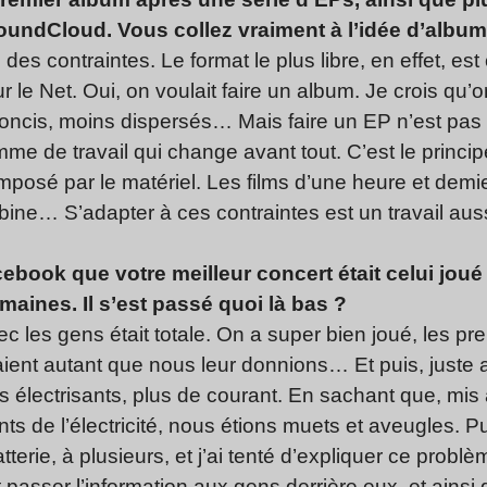
ndCloud. Vous collez vraiment à l’idée d’album, 
des contraintes. Le format le plus libre, en effet, e
 le Net. Oui, on voulait faire un album. Je crois qu’on
oncis, moins dispersés… Mais faire un EP n’est pas
mme de travail qui change avant tout. C’est le principe
posé par le matériel. Les films d’une heure et demie
bine… S’adapter à ces contraintes est un travail aus
book que votre meilleur concert était celui joué 
maines. Il s’est passé quoi là bas ?
vec les gens était totale. On a super bien joué, les p
aient autant que nous leur donnions… Et puis, juste a
 électrisants, plus de courant. En sachant que, mis à
ts de l’électricité, nous étions muets et aveugles
tterie, à plusieurs, et j’ai tenté d’expliquer ce prob
t passer l’information aux gens derrière eux, et ainsi 