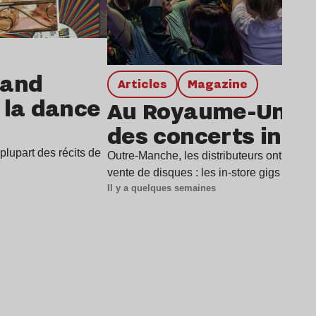
rand
Articles
magazine
e la dance
Au Royaume-Uni, l
des concerts in-st
lupart des récits de
Outre-Manche, les distributeurs ont trouv
vente de disques : les in-store gigs (ou «
Il y a quelques semaines