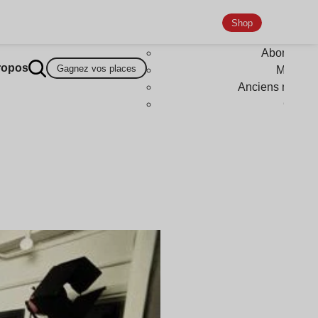
Shop
Abonneme
ropos
Gagnez vos places
Magazi
Anciens numér
Goodi