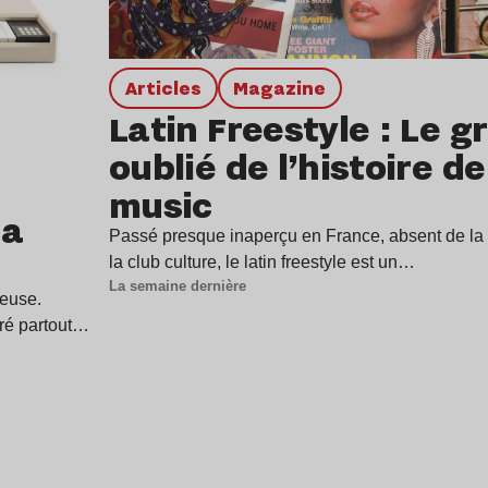
Articles
magazine
Latin Freestyle : Le g
oublié de l’histoire d
music
 a
Passé presque inaperçu en France, absent de la p
la club culture, le latin freestyle est un…
La semaine dernière
ieuse.
tré partout…