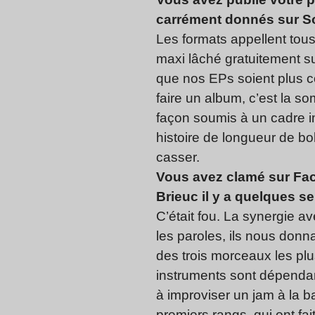
carrément donnés sur Sou
Les formats appellent tous 
maxi lâché gratuitement sur
que nos EPs soient plus c
faire un album, c’est la so
façon soumis à un cadre im
histoire de longueur de bo
casser.
Vous avez clamé sur Face
Brieuc il y a quelques se
C’était fou. La synergie a
les paroles, ils nous donn
des trois morceaux les plus
instruments sont dépendan
à improviser un jam à la ba
premiers rangs, qui ont fai