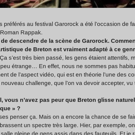
préférés au festival Garorock a été l’occasion de fai
r Roman Rappak.
e de descendre de la scène de Garorock. Comment
artistique de Breton est vraiment adapté à ce ge
 s’est très bien passé, les gens étaient attentifs, 
n peu étrange… En effet, nous ne sommes pas habitués
t de l’aspect vidéo, qui est en théorie l’une des
ouveau challenge, que l’on va devoir accepter, vu to
, vous n’avez pas peur que Breton glisse naturel
que » ?
es penser ça. Mais on a encore la chance de se fai
brassent un spectre très large. Hier, par exemple, on
salle pleine de gens assis dans des fauteuils. Et je r