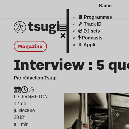
Radio
📆 Programmes
🎵 Track ID
💿 DJ sets
🎙️ Podcasts
📱 Appli
magazine
Interview : 5 q
Par rédaction Tsugi
Le
Temps
BRETON
12
de
juin
lecture
2012
: 4
à
min