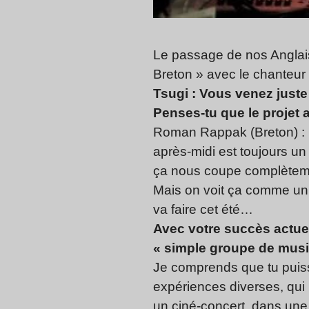
Le passage de nos Anglais 
Breton » avec le chanteu
Tsugi : Vous venez just
Penses-tu que le projet 
Roman Rappak (Breton) : Ça
après-midi est toujours u
ça nous coupe complètemen
Mais on voit ça comme un n
va faire cet été…
Avec votre succès actuel
« simple groupe de musi
Je comprends que tu puiss
expériences diverses, qui 
un ciné-concert, dans une 