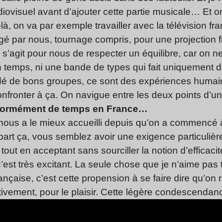
audiovisuel avant d’ajouter cette partie musicale… Et
là, on va par exemple travailler avec la télévision fr
gé par nous, tournage compris, pour une projection fin
 il s’agit pour nous de respecter un équilibre, car on n
temps, ni une bande de types qui fait uniquement de
ndé de bons groupes, ce sont des expériences humaine
ronter à ça. On navigue entre les deux points d’u
normément de temps en France…
 nous a le mieux accueilli depuis qu’on a commencé à
à part ça, vous semblez avoir une exigence particulière 
tout en acceptant sans sourciller la notion d’efficaci
’est très excitant. La seule chose que je n’aime pas 
ançaise, c’est cette propension à se faire dire qu’on
tivement, pour le plaisir. Cette légère condescendan