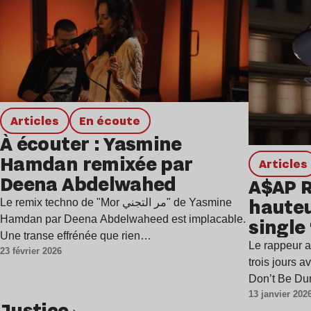
Articles
en écoute
À écouter : Yasmine
Hamdan remixée par
Articles
Deena Abdelwahed
A$AP R
hauteu
Le remix techno de "Mor مر التجني" de Yasmine
Hamdan par Deena Abdelwaheed est implacable.
single
Une transe effrénée que rien…
Le rappeur a
23 février 2026
trois jours 
Don’t Be D
13 janvier 202
Justice