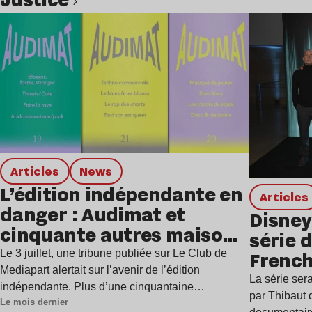
Lire l’article
Articles
news
L’édition indépendante en
Articles
danger : Audimat et
Disney
cinquante autres maisons
série 
d’édition alertent
Le 3 juillet, une tribune publiée sur Le Club de
Frenc
Mediapart alertait sur l’avenir de l’édition
La série ser
indépendante. Plus d’une cinquantaine…
par Thibaut d
Le mois dernier