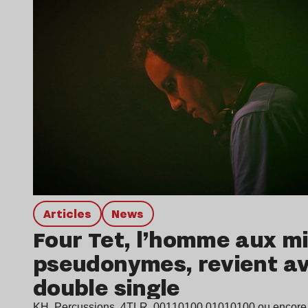
Articles
news
Four Tet, l’homme aux mi
pseudonymes, revient a
double single
KH, Percussions, 4TLR, 00110100 01010100 ou encore