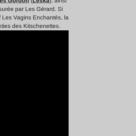
es Gordon
(
Leska
), ainsi
ssurée par Les Gérard. Si
f Les Vagins Enchantés, la
ties des Kitschenettes.