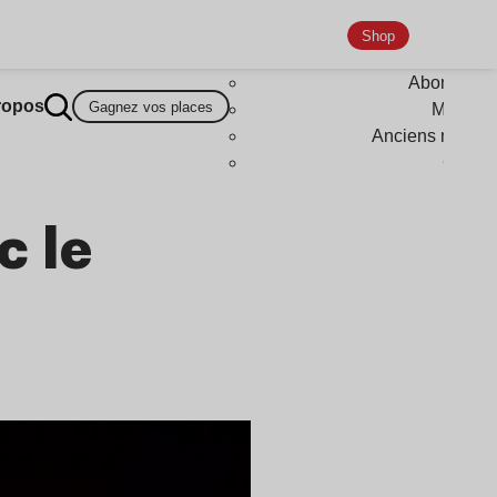
Shop
Abonneme
ropos
Gagnez vos places
Magazi
Anciens numér
Goodi
c le