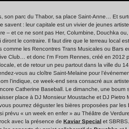
, son parc du Thabor, sa place Saint-Anne… Et sur
le savent : leur capitale est un vivier de jeunes arti
ruire – et ce ne sont pas Her, Columbine, Douchka o
iront le contraire. Il faut dire que le terreau local est
als comme les Rencontres Trans Musicales ou Bars en
ive Club… et donc I’m From Rennes, créé en 2012 p
ocale, et de retour un peu partout dans la ville du 
ndez-vous au cloître Saint-Melaine pour l’événement
nom l’indique, ce week-end sera consacré aux artist
encore Catherine Baseball. Le dimanche, une boum s
laisser place à DJ Monsieur Moustache et DJ Pietro M
 vous pourrez déguster les bières proposées par les
si prévu « un week en enfer » au Théâtre de Verdur
 rock avec la présence de
Kaviar Special
et SBRBS. 