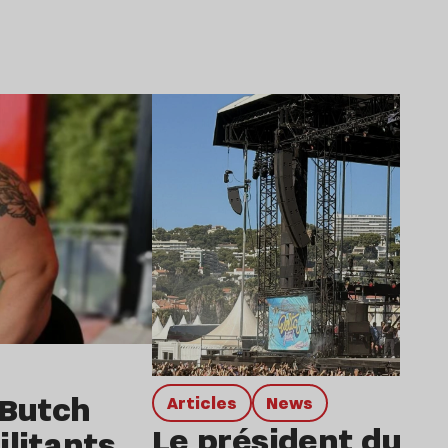
Lire l’article
 Butch
Articles
news
Le président du De
litants