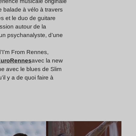
érience musicale originale
e balade à vélo à travers
 et le duo de guitare
ssion autour de la
’un psychanalyste, d’une
 d’I’m From Rennes,
 EuroRennes
avec la new
aine avec le blues de Slim
l y a de quoi faire à
Lire l’article