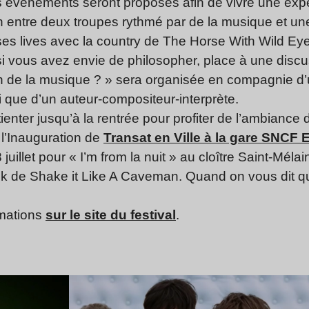
es événements seront proposés afin de vivre une exp
on entre deux troupes rythmé par de la musique et un
 lives avec la country de The Horse With Wild Eyes
si vous avez envie de philosopher, place à une discu
on de la musique ? » sera organisée en compagnie d
 que d’un auteur-compositeur-interprète.
tienter jusqu’à la rentrée pour profiter de l’ambiance
 l’Inauguration de
Transat en Ville à la gare SNCF
 juillet pour « I’m from la nuit » au cloître Saint-Mél
ock de Shake
it Like A Caveman. Quand on vous dit qu’i
rmations
sur le site du festival
.
Lire l’article