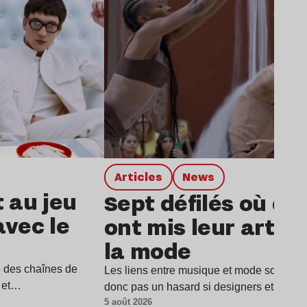
Articles
news
t au jeu
Sept défilés où de
avec le
ont mis leur art a
la mode
e des chaînes de
Les liens entre musique et mode sont parti
i et…
donc pas un hasard si designers et musi
5 août 2026