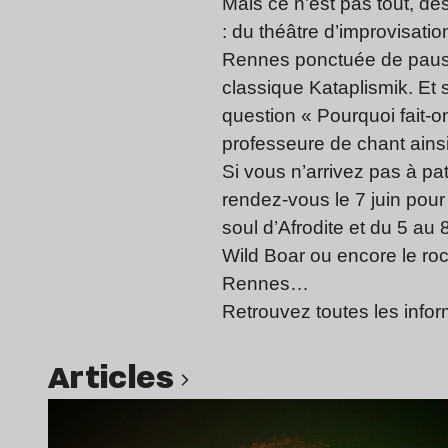
Mais ce n’est pas tout, d
: du théâtre d’improvisati
Rennes ponctuée de pauses
classique Kataplismik. Et 
question « Pourquoi fait-
professeure de chant ainsi
Si vous n’arrivez pas à pa
rendez-vous le 7 juin pour
soul d’Afrodite et du 5 au 8
Wild Boar ou encore le r
Rennes…
Retrouvez toutes les info
Articles
Lire l’article