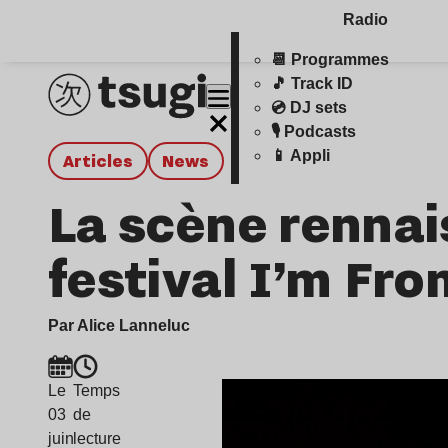
Radio
📆 Programmes
🎵 Track ID
💿 DJ sets
🎙️ Podcasts
📱 Appli
Articles
news
La scène rennai
festival I’m Fr
Par Alice Lanneluc
Le
Temps
03
de
juin
lecture