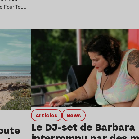
de Four Tet…
Lire l’article
Articles
news
Le DJ-set de Barbara
oute
interrompu par des mi