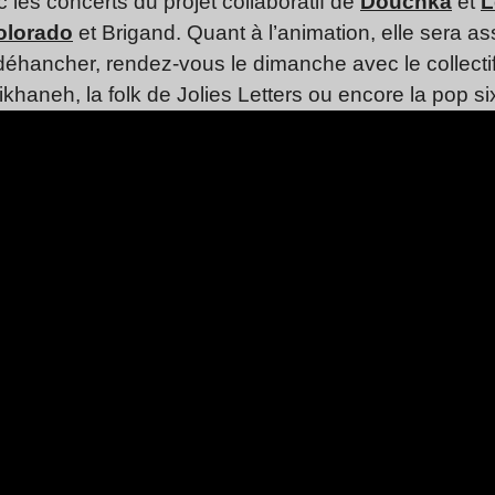
 les concerts du projet collaboratif de
Douchka
et
L
olorado
et Brigand. Quant à l’animation, elle sera a
éhancher, rendez-vous le dimanche avec le collecti
aneh, la folk de Jolies Letters ou encore la pop six