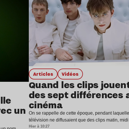
Articles
Vidéos
Quand les clips jouen
des sept différences 
lle
cinéma
vec un
On se rappelle de cette époque, pendant laquell
télévision ne diffusaient que des clips matin, mid
Hier à 10:27
 un nom