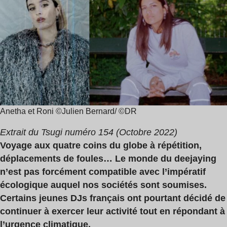
lecture
Simo
:
Cell
9
,
min
Roni
Anetha et Roni ©Julien Bernard/ ©DR
Extrait du Tsugi numéro 154 (Octobre 2022)
Voyage aux quatre coins du globe à répétition,
déplacements de foules… Le monde du deejaying
n’est pas forcément compatible avec l’impératif
écologique auquel nos sociétés sont soumises.
Certains jeunes DJs français ont pourtant décidé de
continuer à exercer leur activité tout en répondant à
l’urgence climatique.