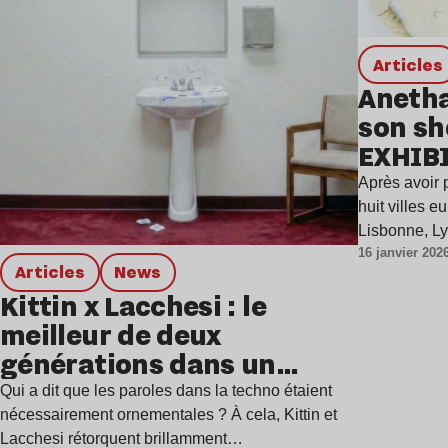
Articles
Anetha
son sh
EXHIB
Après avoir
huit villes 
Lisbonne, Ly
16 janvier 202
Articles
news
Kittin x Lacchesi : le
meilleur de deux
générations dans un
single percutant
Qui a dit que les paroles dans la techno étaient
nécessairement ornementales ? À cela, Kittin et
Lacchesi rétorquent brillamment…