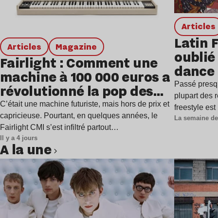
Articles
Latin 
Articles
magazine
oublié 
Fairlight : Comment une
dance
machine à 100 000 euros a
Passé presq
révolutionné la pop des
plupart des r
années 1980 ?
C’était une machine futuriste, mais hors de prix et
freestyle es
capricieuse. Pourtant, en quelques années, le
La semaine de
Fairlight CMI s’est infiltré partout…
Il y a 4 jours
A la une
Lire l’article