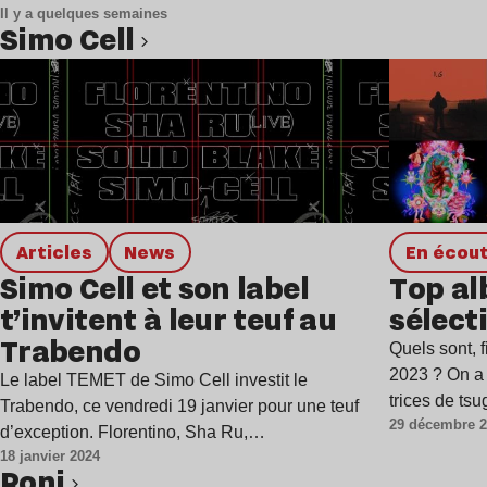
Il y a quelques semaines
Simo Cell
Lire l’article
Articles
news
en écou
Simo Cell et son label
Top al
t’invitent à leur teuf au
sélecti
Trabendo
Quels sont, 
2023 ? On a 
Le label TEMET de Simo Cell investit le
trices de tsu
Trabendo, ce vendredi 19 janvier pour une teuf
29 décembre 
d’exception. Florentino, Sha Ru,…
18 janvier 2024
Roni