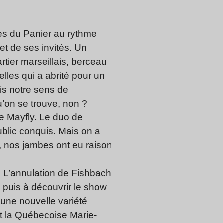
ues du Panier au rythme
et de ses invités. Un
artier marseillais, berceau
lles qui a abrité pour un
is notre sens de
’on se trouve, non ?
de
Mayfly
. Le duo de
ublic conquis. Mais on a
t, nos jambes ont eu raison
é. L’annulation de Fishbach
, puis à découvrir le show
une nouvelle variété
 et la Québecoise
Marie-