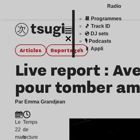
Radio
📆 Programmes
🎵 Track ID
💿 DJ sets
🎙️ Podcasts
📱 Appli
Articles
Reportages
Live report : Av
pour tomber am
Par Emma Grandjean
Le
Temps
22
de
mars
lecture