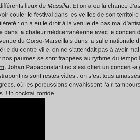
fférents lieux de
Massilia
. Et on a eu la chance d’as
voir couler
le festival
dans les veilles de son territoire
èreté : on a eu le droit à la venue de pas mal d’arti
ste dans la chaleur méditerranéenne avec le concert
 venue du Corso-Marseillais dans la salle nationale 
érie du centre-ville, on ne s’attendait pas à avoir ma
t nos paumes se sont frappées au rythme du tempo b
um
, Johan Papaconstantino s’est offert un concert -à
strapontins sont restés vides : on s’est tous amassés
recs, où les percussions envahissent l’air, tambour
. Un cocktail torride.