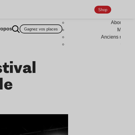
Shop
Abonneme
ropos
Gagnez vos places
Magazi
Anciens numér
Goodi
tival
le