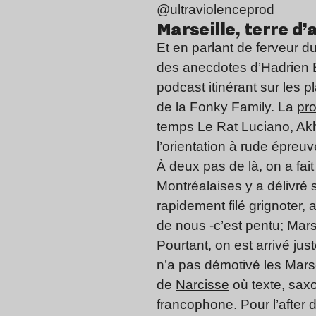
@ultraviolenceprod
Marseille, terre d’
Et en parlant de ferveur d
des anecdotes d’Hadrien Bel
podcast itinérant sur les p
de la Fonky Family. La
pr
temps Le Rat Luciano, Akh
l’orientation à rude épre
À deux pas de là, on a fa
Montréalaises y a délivré 
rapidement filé grignoter,
de nous -c’est pentu; Mars
Pourtant, on est arrivé ju
n’a pas démotivé les Marse
de
Narcisse
où texte, sax
francophone. Pour l’after 