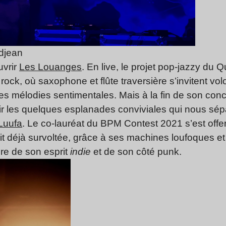
djean
uvrir
Les Louanges
. En live, le projet pop-jazzy du
ock, où saxophone et flûte traversière s’invitent vol
 ses mélodies sentimentales. Mais à la fin de son con
ir les quelques esplanades conviviales qui nous sép
Luufa
. Le co-lauréat du BPM Contest 2021 s’est offert
ait déjà survoltée, grâce à ses machines loufoques et
re de son esprit
indie
et de son côté punk.