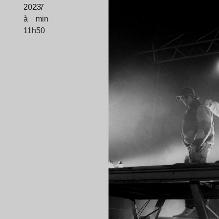
2023
: 7
à
min
11h50