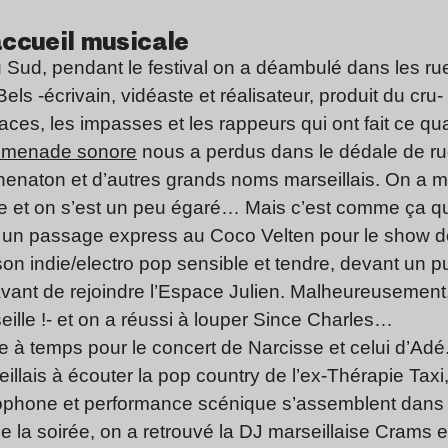
accueil musicale
u Sud, pendant le festival on a déambulé dans les r
s -écrivain, vidéaste et réalisateur, produit du cru- 
laces, les impasses et les rappeurs qui ont fait ce qu
omenade sonore
nous a perdus dans le dédale de rue
enaton et d’autres grands noms marseillais. On a m
uve et on s’est un peu égaré… Mais c’est comme ça qu
it un passage express au Coco Velten pour le show 
son indie/electro pop sensible et tendre, devant un p
 avant de rejoindre l’Espace Julien. Malheureusemen
eille !- et on a réussi à louper Since Charles…
ste à temps pour le concert de Narcisse et celui d’Ad
illais à écouter la pop country de l’ex-Thérapie Taxi
ophone et performance scénique s’assemblent dans 
de la soirée, on a retrouvé la DJ marseillaise Crams