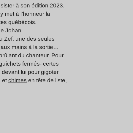
sister à son édition 2023.
 y met à l’honneur la
stes québécois.
 de
Johan
du Zef, une des seules
l aux mains à la sortie…
rûlant du chanteur. Pour
 guichets fermés- certes
 devant lui pour gigoter
s et
chimes
en tête de liste,