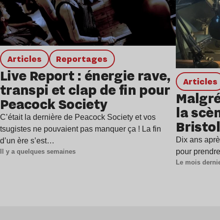
Articles
Reportages
Live Report : énergie rave,
Articles
transpi et clap de fin pour
Malgré
Peacock Society
la scè
C’était la dernière de Peacock Society et vos
Bristo
tsugistes ne pouvaient pas manquer ça ! La fin
ébullit
Dix ans après
d’un ère s’est…
pour prendre
Il y a quelques semaines
Le mois derni