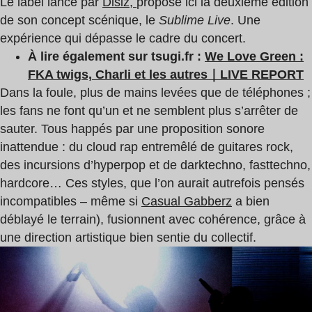
Le label lancé par
Disiz,
propose ici la deuxième édition
de son concept scénique, le
Sublime Live
. Une
expérience qui dépasse le cadre du concert.
À lire également sur tsugi.fr :
We Love Green :
FKA twigs, Charli et les autres｜LIVE REPORT
Dans la foule, plus de mains levées que de téléphones ;
les fans ne font qu’un et ne semblent plus s’arrêter de
sauter. Tous happés par une proposition sonore
inattendue : du cloud rap entremêlé de guitares rock,
des incursions d’hyperpop et de darktechno, fasttechno,
hardcore… Ces styles, que l’on aurait autrefois pensés
incompatibles – même si
Casual Gabberz
a bien
déblayé le terrain), fusionnent avec cohérence, grâce à
une direction artistique bien sentie du collectif.