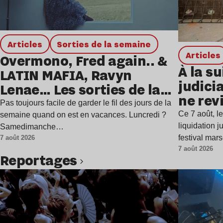
Articles
Sorties de la semaine
Articles
Overmono, Fred again.. &
À la su
LATIN MAFIA, Ravyn
judicia
Lenae… Les sorties de la
ne rev
semaine
Pas toujours facile de garder le fil des jours de la
Ce 7 août, l
semaine quand on est en vacances. Luncredi ?
liquidation j
Samedimanche…
festival mar
7 août 2026
7 août 2026
Reportages
Lire l’article