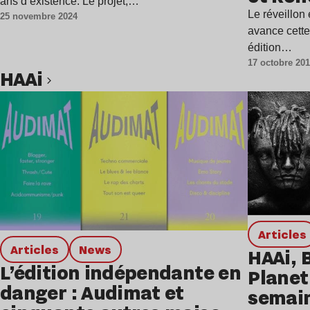
ans d’existence. Le projet,…
Le réveillon 
25 novembre 2024
avance cett
édition…
17 octobre 20
HAAi
Lire l’article
Articles
Articles
news
HAAi, 
L’édition indépendante en
Planet
danger : Audimat et
semai