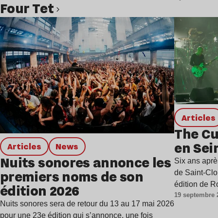
Four Tet
Lire l’article
Articles
The Cu
en Sei
Articles
news
Nuits sonores annonce les
Six ans apr
premiers noms de son
de Saint-Clo
édition de 
édition 2026
19 septembre 
Nuits sonores sera de retour du 13 au 17 mai 2026
pour une 23e édition qui s’annonce, une fois