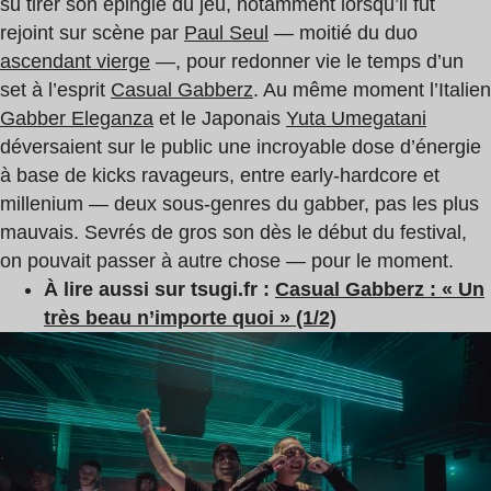
su tirer son épingle du jeu, notamment lorsqu’il fut
rejoint sur scène par
Paul Seul
— moitié du duo
ascendant vierge
—, pour redonner vie le temps d’un
set à l’esprit
Casual Gabberz
. Au même moment l’Italien
Gabber Eleganza
et le Japonais
Yuta Umegatani
déversaient sur le public une incroyable dose d’énergie
à base de kicks ravageurs, entre early-hardcore et
millenium — deux sous-genres du gabber, pas les plus
mauvais. Sevrés de gros son dès le début du festival,
on pouvait passer à autre chose — pour le moment.
À lire aussi sur tsugi.fr :
Casual Gabberz : « Un
très beau n’importe quoi » (1/2)