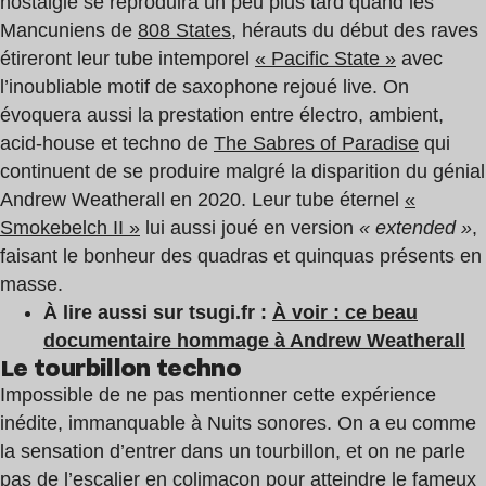
nostalgie se reproduira un peu plus tard quand les
Mancuniens de
808 States
, hérauts du début des raves
étireront leur tube intemporel
« Pacific State »
avec
l’inoubliable motif de saxophone rejoué live. On
évoquera aussi la prestation entre électro, ambient,
acid-house et techno de
The Sabres of Paradise
qui
continuent de se produire malgré la disparition du génial
Andrew Weatherall en 2020. Leur tube éternel
«
Smokebelch II »
lui aussi joué en version
« extended »
,
faisant le bonheur des quadras et quinquas présents en
masse.
À lire aussi sur tsugi.fr :
À voir : ce beau
documentaire hommage à Andrew Weatherall
Le tourbillon techno
Impossible de ne pas mentionner cette expérience
inédite, immanquable à Nuits sonores. On a eu comme
la sensation d’entrer dans un tourbillon, et on ne parle
pas de l’escalier en colimaçon pour atteindre le fameux