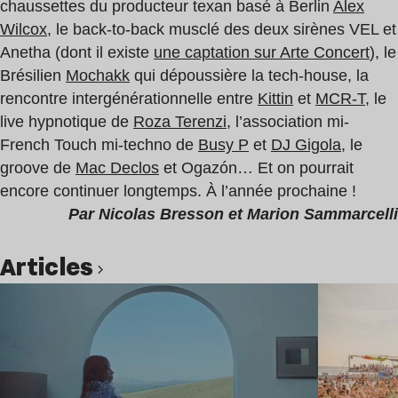
chaussettes du producteur texan basé à Berlin
Alex
Wilcox
, le back-to-back musclé des deux sirènes VEL et
Anetha (dont il existe
une captation sur Arte Concert
), le
Brésilien
Mochakk
qui dépoussière la tech-house, la
rencontre intergénérationnelle entre
Kittin
et
MCR-T
, le
live hypnotique de
Roza Terenzi
, l’association mi-
French Touch mi-techno de
Busy P
et
DJ Gigola
, le
groove de
Mac Declos
et Ogazón… Et on pourrait
encore continuer longtemps. À l’année prochaine !
Par Nicolas Bresson et Marion Sammarcelli
Articles
Lire l’article