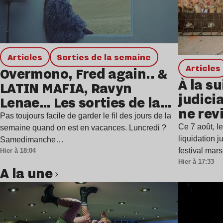
Articles
Sorties de la semaine
Articles
Overmono, Fred again.. &
À la su
LATIN MAFIA, Ravyn
judicia
Lenae… Les sorties de la
ne rev
semaine
Pas toujours facile de garder le fil des jours de la
Ce 7 août, l
semaine quand on est en vacances. Luncredi ?
liquidation j
Samedimanche…
festival mar
Hier à 18:04
Hier à 17:33
A la une
Lire l’article