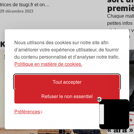
trices de tsugi.fr et on…
premiè
29 décembre 2023
2010…
Chaque matin,
petites infos
vitales que 
30 avril 2019
Kangding Ray
Nous utilisons des cookies sur notre site afin
d’améliorer votre expérience utilisateur, de fournir
Lire l’article
du contenu personnalisé et d’analyser notre trafic.
Politique en matière de cookies.
Tout accepter
Refuser le non essentiel
Préférences
Articles
TSUGI
RADIO
« ara 