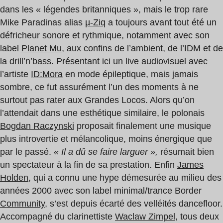
dans les « légendes britanniques », mais le trop rare
Mike Paradinas alias
µ-Ziq
a toujours avant tout été un
défricheur sonore et rythmique, notamment avec son
label
Planet Mu
, aux confins de l’ambient, de l’IDM et de
la drill’n’bass. Présentant ici un live audiovisuel avec
l’artiste
ID:Mora
en mode épileptique, mais jamais
sombre, ce fut assurément l’un des moments à ne
surtout pas rater aux Grandes Locos. Alors qu’on
l’attendait dans une esthétique similaire, le polonais
Bogdan Raczynski
proposait finalement une musique
plus introvertie et mélancolique, moins énergique que
par le passé.
« Il a dû se faire larguer »,
résumait bien
un spectateur à la fin de sa prestation. Enfin
James
Holden
, qui a connu une hype démesurée au milieu des
années 2000 avec son label minimal/trance Border
Community,
s’est depuis écarté des velléités dancefloor.
Accompagné du clarinettiste
Waclaw Zimpel
, tous deux