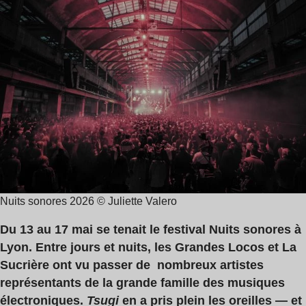
de
State
lecture
,
:
Adrian
10
Sherwood
min
,
Alex
Wilcox
Nuits sonores 2026 © Juliette Valero
Du 13 au 17 mai se tenait le festival Nuits sonores à
Lyon. Entre jours et nuits, les Grandes Locos et La
Sucrière ont vu passer de nombreux artistes
représentants de la grande famille des musiques
électroniques.
Tsugi
en a pris plein les oreilles — et