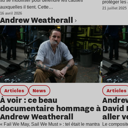
su se mobiliser pour défendre les causes
protéger les
auxquelles il tient. Cette…
21 juillet 2025
16 avril 2026
Andrew Weatherall
Lire l’article
Articles
news
Articles
À voir : ce beau
Andrew
documentaire hommage à
David 
Andrew Weatherall
aller v
décalé
« Fail We May, Sail We Must » : tel était le mantra
Le composite