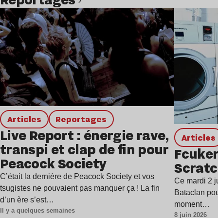
Lire l’article
Articles
Reportages
Live Report : énergie rave,
Articles
transpi et clap de fin pour
Fcuker
Peacock Society
Scratc
C’était la dernière de Peacock Society et vos
Ce mardi 2 j
tsugistes ne pouvaient pas manquer ça ! La fin
Bataclan pou
d’un ère s’est…
moment…
Il y a quelques semaines
8 juin 2026