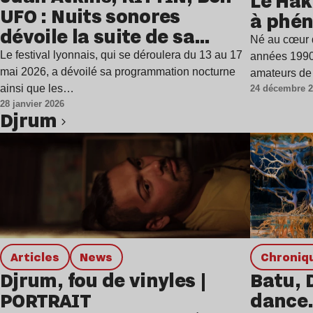
Le Hak
UFO : Nuits sonores
à phén
dévoile la suite de sa
Né au cœur 
programmation
Le festival lyonnais, qui se déroulera du 13 au 17
années 1990,
mai 2026, a dévoilé sa programmation nocturne
amateurs de
ainsi que les…
24 décembre 
28 janvier 2026
Djrum
Lire l’article
Articles
news
chroniq
Djrum, fou de vinyles |
Batu, 
PORTRAIT
dance…