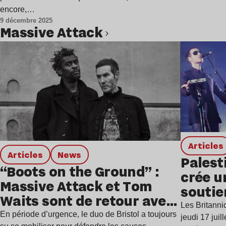
encore,…
9 décembre 2025
Massive Attack
Lire l’article
Articles
Articles
news
Palest
“Boots on the Ground” :
crée u
Massive Attack et Tom
soutie
Waits sont de retour avec
s’enga
Les Britann
un single alarmant
En période d’urgence, le duo de Bristol a toujours
jeudi 17 juil