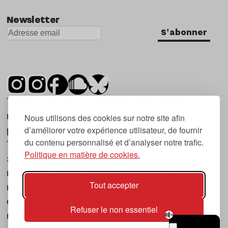
Newsletter
S'abonner
Tsugi est un mensuel indépendant sur la
musique et les nouvelles tendances, dont la
Nous utilisons des cookies sur notre site afin
d’améliorer votre expérience utilisateur, de fournir
première parution date de 2007.
du contenu personnalisé et d’analyser notre trafic.
Tsugi en japonais signifie « prochain », « suivant
Politique en matière de cookies.
», ce qui correspond à la thématique du
magazine, à l’affût des nouvelles tendances
Tout accepter
musicales, qu’elles viennent de la musique
électronique, du rock ou du hip hop, et des
Refuser le non essentiel
nouveaux phénomènes de société liés à la