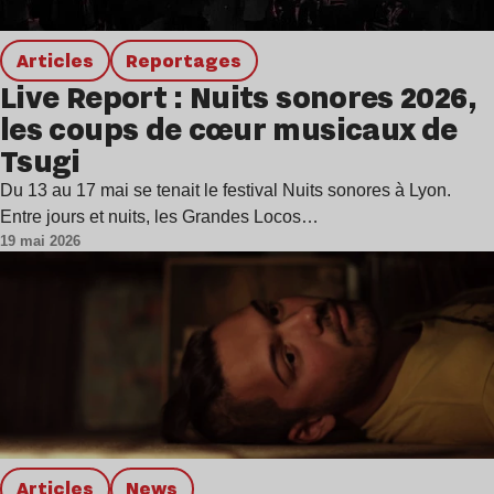
Articles
Reportages
Live Report : Nuits sonores 2026,
les coups de cœur musicaux de
Tsugi
Du 13 au 17 mai se tenait le festival Nuits sonores à Lyon.
Entre jours et nuits, les Grandes Locos…
19 mai 2026
Articles
news