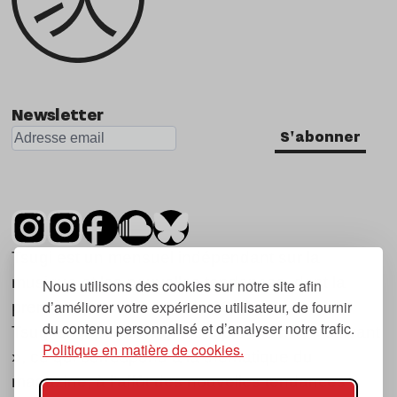
Newsletter
S'abonner
Tsugi est un mensuel indépendant sur la
musique et les nouvelles tendances, dont la
Nous utilisons des cookies sur notre site afin
d’améliorer votre expérience utilisateur, de fournir
première parution date de 2007.
du contenu personnalisé et d’analyser notre trafic.
Tsugi en japonais signifie « prochain », « suivant
Politique en matière de cookies.
», ce qui correspond à la thématique du
magazine, à l’affût des nouvelles tendances