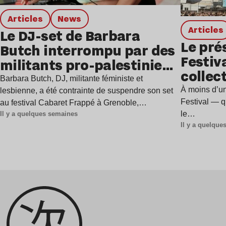
Articles
news
Articles
Le DJ-set de Barbara
Le pré
Butch interrompu par des
Festiv
militants pro-palestiniens
collect
à Grenoble
Barbara Butch, DJ, militante féministe et
l’évén
À moins d’u
lesbienne, a été contrainte de suspendre son set
Festival — qu
au festival Cabaret Frappé à Grenoble,…
le…
Il y a quelques semaines
Il y a quelqu