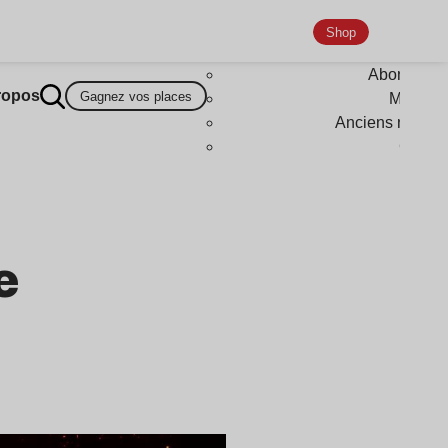
Shop
Abonneme
ropos
Gagnez vos places
Magazi
Anciens numér
Goodi
e