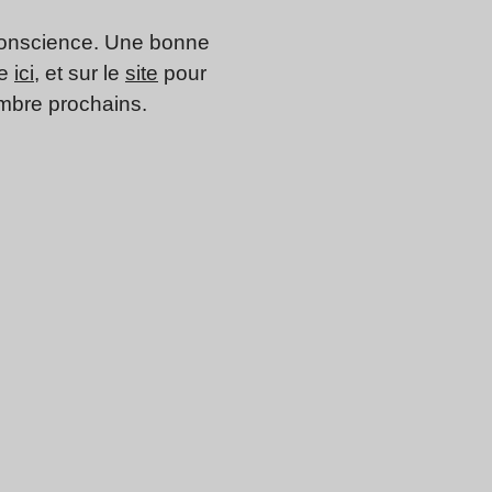
a conscience. Une bonne
te
ici
, et sur le
site
pour
embre prochains.