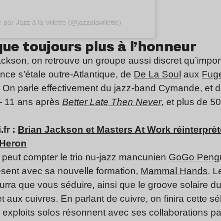
par Jazz à la Villette (@jazzalavillette)
que toujours plus à l’honneur
kson, on retrouve un groupe aussi discret qu’import
uence s’étale outre-Atlantique, de
De La Soul
aux
Fug
. On parle effectivement du jazz-band
Cymande
, et 
 11 ans après
Better Late Then Never
, et plus de 
.fr :
Brian Jackson et Masters At Work réinterprèt
-Heron
 peut compter le trio nu-jazz mancunien
GoGo Peng
sent avec sa nouvelle formation,
Mammal Hands
. L
rra que vous séduire, ainsi que le groove solaire d
t aux cuivres. En parlant de cuivre, on finira cette 
s exploits solos résonnent avec ses collaborations pa