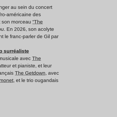
nger au sein du concert
fro-américaine des
nt son morceau
“The
ou
. En 2026, son acolyte
 le franc-parler de Gil par
p surréaliste
e musicale avec
The
teur et pianiste, et leur
ançais
The Getdown
, avec
 monet
, et le trio ougandais