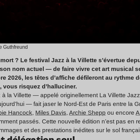
me Guthfreund
t mort ? Le festival Jazz à la Villette s’évertue de
is son nom actuel — de faire vivre cet art musical
e 2026, les têtes d’affiche défileront au rythme d
, vous risquez d’halluciner.
 à la Villette — appelé originellement La Villette Jazz
jourd’hui — fait jaser le Nord-Est de Paris entre la Gr
bie Hancock
,
Miles Davis
,
Archie Shepp
ou encore
A
amment passés. Cette nouvelle édition n’est pas en r
mages et des prestations inédites sur le sol frança
t délégation soul