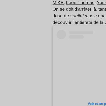
MIKE
,
Leon Thomas
,
Yus
On se doit d’arrêter là, t
dose de
soulful music
apai
découvrir l’entièreté de 
Voir cette 