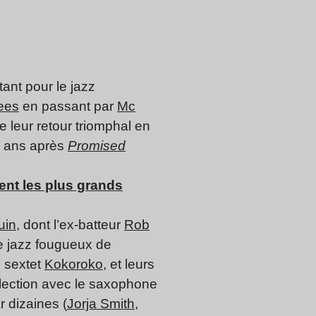
ant pour le jazz
ees
en passant par
Mc
de leur retour triomphal en
50 ans après
Promised
ent les plus grands
uin
, dont l’ex-batteur
Rob
e jazz fougueux de
u sextet
Kokoroko
, et leurs
sélection avec le saxophone
r dizaines (
Jorja Smith
,