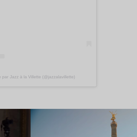
par Jazz à la Villette (@jazzalavillette)
Lire l’article