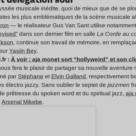
sée musicale inédite, quoi de mieux que de se plo
stes les plus emblématiques de la scène musicale a
eron
— le réalisateur Gus Van Sant utilise notamme
evised”
dans son dernier film en salle
La Corde au c
ckson
, continue son travail de mémoire, en remplaçant
peur
Yasiin Bey
.
.fr :
À voir : aja monet sort “hollyweird” et son cli
ous fera le plaisir de partager sa nouvelle aventur
ormé par
Stéphane
et
Elvin Galland
, respectivement bat
és électro jazzy. Sans oublier le septet de
jazzmen
fr
de prêtresse du spoken word et du spiritual jazz,
aja
,
Arsenal Mikebe
.