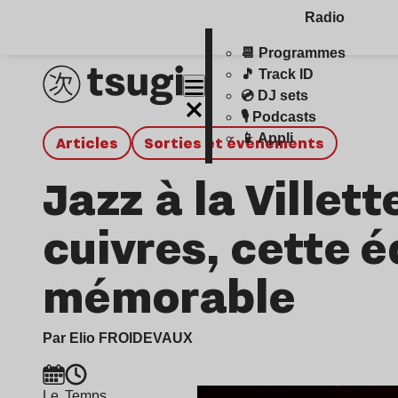
Radio
📆 Programmes
🎵 Track ID
💿 DJ sets
🎙️ Podcasts
📱 Appli
Articles
Sorties et événements
Jazz à la Villett
cuivres, cette é
mémorable
Par Elio FROIDEVAUX
Le
Temps