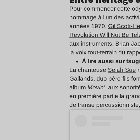
Pour commencer cette odys
hommage à l’un des activi
années 1970,
Gil Scott-H
Revolution Will Not Be Tel
aux instruments,
Brian Ja
la voix tout-terrain du rap
À lire aussi sur tsugi
La chanteuse
Selah Sue
n
Gallands
, duo père-fils f
album
Movin’
, aux sonorit
en première partie la gran
de transe percussionniste