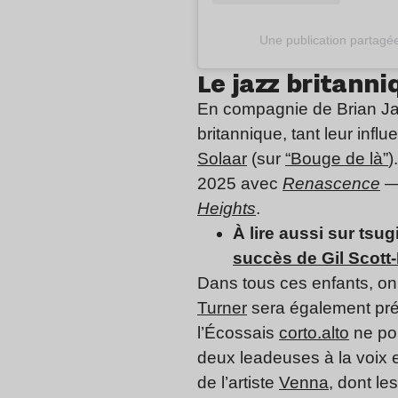
Une publication partagée 
Le jazz britanni
En compagnie de Brian Jac
britannique, tant leur infl
Solaar
(sur
“Bouge de là”
)
2025 avec
Renascence
—
Heights
.
À lire aussi sur tsugi
succès de Gil Scott
Dans tous ces enfants, on
Turner
sera également pré
l’Écossais
corto.alto
ne pou
deux leadeuses à la voix e
de l’artiste
Venna
, dont le