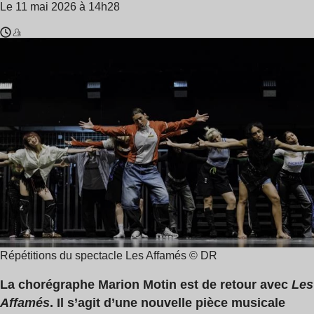
Le 11 mai 2026 à 14h28
Temps
Marion
de
Motin
lecture
:
3
min
Répétitions du spectacle Les Affamés © DR
La chorégraphe Marion Motin est de retour avec
Les
Affamés
. Il s’agit d’une nouvelle pièce musicale