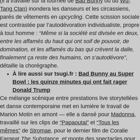
(il a travaillé sur la tournée de
Bad Bunny
ou du
Wu-
Tang Clan
) inondera les danseurs et les circassiens,
parés de vêtements en
upcycling
. Cette scission sociale
est contrastée par l’autodévoration individualiste, propre
à tout homme :
“Même si la société est divisée en deux,
entre les affamés du haut qui ont soif de pouvoir, de
domination, et les affamés du bas qui crèvent la dalle,
finalement ça reste des humains, on s’autodévore”,
détaille la chorégraphe.
À lire aussi sur tsugi.fr :
Bad Bunny au Super
Bowl : les quinze minutes qui ont fait rager
Donald Trump
Ce mélange scénique entre prestations live storytellées
et danse contemporaine met en lumière le travail de
Marion Motin en amont — elle a dansé pour
Madonna
,
travaillé sur les clips de
“Papaoutai”
et
“Tous les
mêmes”
de
Stromae
, pour le dernier film de Coralie
Fargeat
The Substance, et
monte des spectacles pour