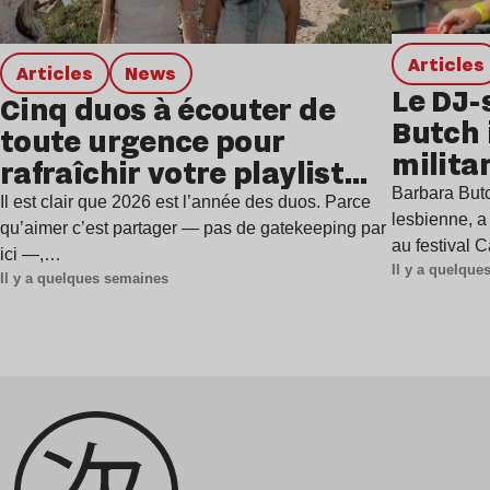
Articles
Articles
news
Le DJ-
Cinq duos à écouter de
Butch 
toute urgence pour
milita
rafraîchir votre playlist
à Gren
Barbara Butc
estivale
Il est clair que 2026 est l’année des duos. Parce
lesbienne, a
qu’aimer c’est partager — pas de gatekeeping par
au festival 
ici —,…
Il y a quelqu
Il y a quelques semaines