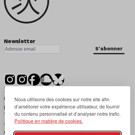
Newsletter
S'abonner
Tsugi est un mensuel indépendant sur la
musique et les nouvelles tendances, dont la
Nous utilisons des cookies sur notre site afin
d’améliorer votre expérience utilisateur, de fournir
première parution date de 2007.
du contenu personnalisé et d’analyser notre trafic.
Tsugi en japonais signifie « prochain », « suivant
Politique en matière de cookies.
», ce qui correspond à la thématique du
magazine, à l’affût des nouvelles tendances