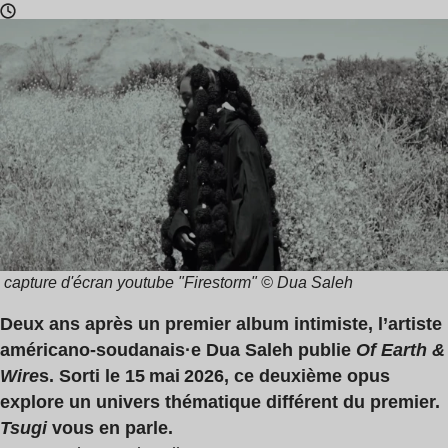
Temps
de
lecture
:
2
min
capture d'écran youtube "Firestorm" © Dua Saleh
Deux ans après un premier album intimiste, l’artiste
américano-soudanais·e Dua Saleh publie
Of Earth &
Wire
s. Sorti le 15 mai 2026, ce deuxième opus
explore un univers thématique différent du premier.
Tsugi
vous en parle.